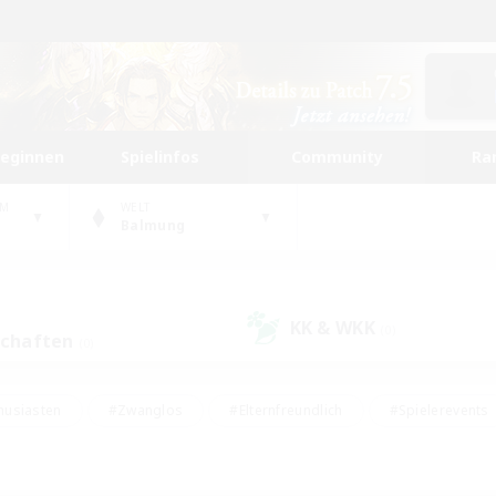
beginnen
Spielinfos
Community
Ra
UM
WELT
Balmung
KK & WKK
(0)
schaften
(0)
husiasten
#Zwanglos
#Elternfreundlich
#Spielerevents
ten
#Glamour-Enthusiasten
#Schatzkarten
#Studentenfr
e Inhalte
#Lore-Enthusiasten
#Handwerker/Sammler
#