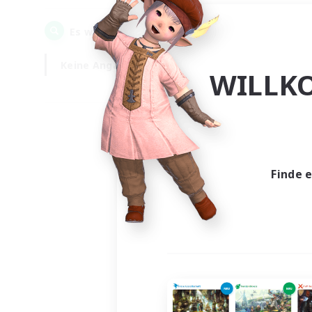
0
Es wurden
Gesuche gefunden!
Keine Angabe
Wochentags
WILLK
Finde 
Es wur
Nich