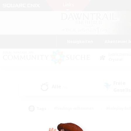
Neuigkeiten
Abenteuer 
DATENZENTR
Crystal
Freie
Alle
(0)
Gesell
Tags
#Neulinge willkommen
#Roleplay-Ent
#Mehrsprachig
#Unterkunft-Enthusias
#Screenshot-Enthusiasten
#Hochstufig