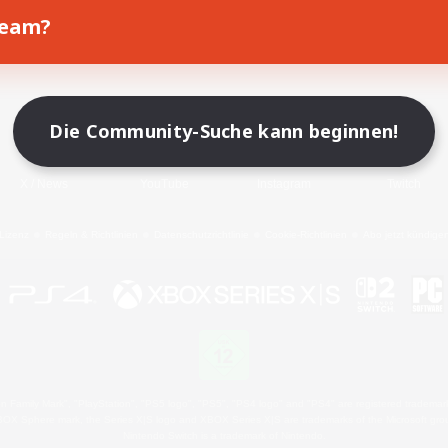
Team?
Spiel herunterladen
Offizielle Informationen
Die Community-Suche kann beginnen!
X
/
News
YouTube
Instagram
Twitch
Lizenz
Regeln & Richtlinien
Datenschutzrichtlinie
Cookie-Richtlinien
Abo jetzt kündige
 Family Mark", "PlayStation", "PS5 logo", "PS5", "PS4 logo" and "PS4" are registered trademark
XBOX Sphere mark, the Series X|S logo and XBOX Series X|S are trademarks of the Microsoft gro
Nintendo Switch is a trademark of Nintendo.