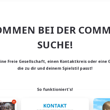
Wochenende
＃Studentenfreun
OMMEN BEI DER COMM
SUCHE!
eine Freie Gesellschaft, einen Kontaktkreis oder eine 
0 Gesuche
die zu dir und deinem Spielstil passt!
den keine Gesuche ge
So funktioniert's!
t aufgeben! Versuche es mit anderen Suchfil