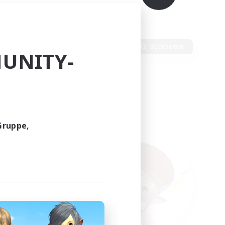
dlich
Sprache
Bearbeiten
UNITY-
Gruppe,
funden.
tern!