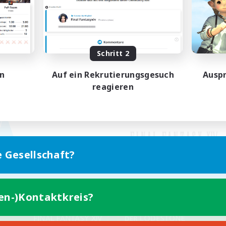
Schritt 2
en
Auf ein Rekrutierungsgesuch
Auspr
reagieren
e Gesellschaft?
ten-)Kontaktkreis?
Version für Mobilgeräte