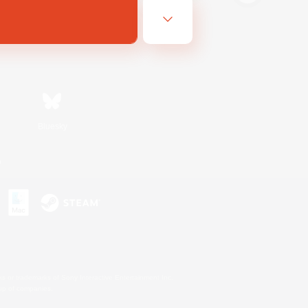
Bluesky
n
s or trademarks of Sony Interactive Entertainment Inc.
up of companies.