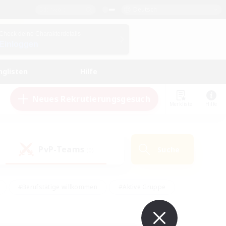
Deutsch
Check deine Charakterdetails
Einloggen
nglisten
Hilfe
Neues Rekrutierungsgesuch
Merkliste
Hilfe
PvP-Teams
Suche
(0)
#Berufstätige willkommen
#Aktive Gruppe
eundlich
#Hardcore
#Hohe Jagd
Hobbys/Interessen
#PvP-Enthusiasten