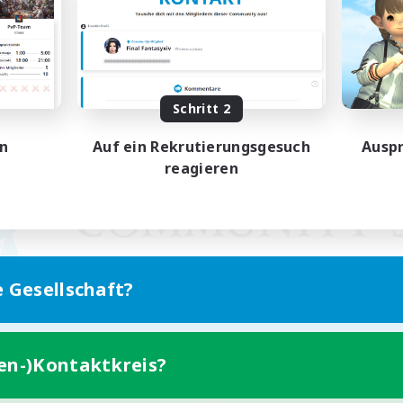
Schritt 2
en
Auf ein Rekrutierungsgesuch
Auspr
reagieren
e Gesellschaft?
ten-)Kontaktkreis?
Version für Mobilgeräte