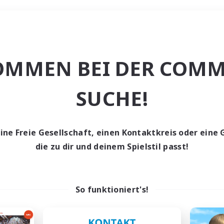
Wochenende
OMMEN BEI DER COMM
e
SUCHE!
eine Freie Gesellschaft, einen Kontaktkreis oder eine 
die zu dir und deinem Spielstil passt!
0 Gesuche
den keine Gesuche ge
So funktioniert's!
t aufgeben! Versuche es mit anderen Suchfil