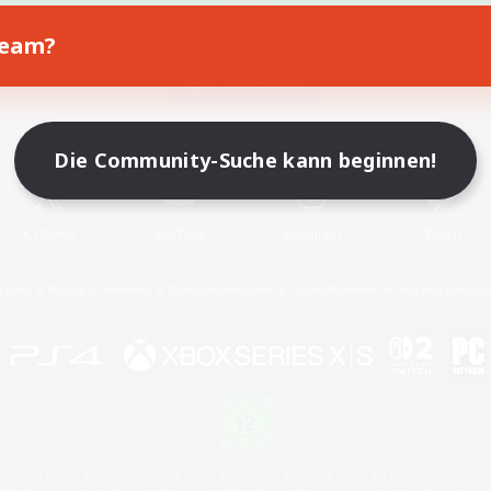
Team?
Spiel herunterladen
Offizielle Informationen
Die Community-Suche kann beginnen!
X
/
News
YouTube
Instagram
Twitch
Lizenz
Regeln & Richtlinien
Datenschutzrichtlinie
Cookie-Richtlinien
Abo jetzt kündige
 Family Mark", "PlayStation", "PS5 logo", "PS5", "PS4 logo" and "PS4" are registered trademark