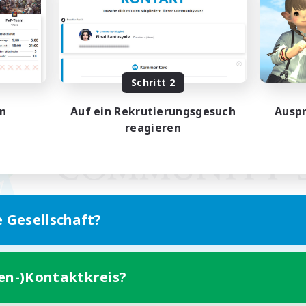
Schritt 2
en
Auf ein Rekrutierungsgesuch
Auspr
reagieren
e Gesellschaft?
ten-)Kontaktkreis?
Version für Mobilgeräte