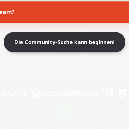
Team?
Spiel herunterladen
Offizielle Informationen
Die Community-Suche kann beginnen!
X
/
News
YouTube
Instagram
Twitch
Lizenz
Regeln & Richtlinien
Datenschutzrichtlinie
Cookie-Richtlinien
Abo jetzt kündige
 Family Mark", "PlayStation", "PS5 logo", "PS5", "PS4 logo" and "PS4" are registered trademark