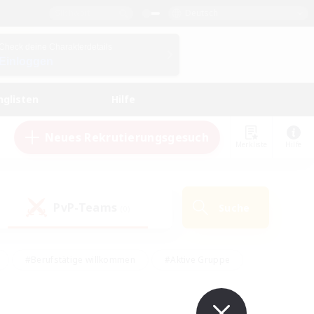
Deutsch
Check deine Charakterdetails
Einloggen
nglisten
Hilfe
Neues Rekrutierungsgesuch
Merkliste
Hilfe
PvP-Teams
Suche
(0)
#Berufstätige willkommen
#Aktive Gruppe
eundlich
#Hardcore
#Hohe Jagd
Hobbys/Interessen
#PvP-Enthusiasten