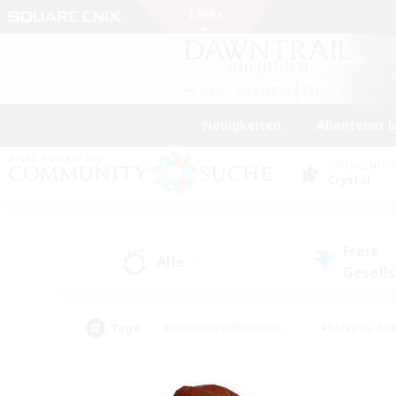
Neuigkeiten
Abenteuer 
DATENZENTR
Crystal
Freie
Alle
(3)
Gesell
Tags
#Neulinge willkommen
#Roleplay-Ent
#Mehrsprachig
#Unterkunft-Enthusias
#Screenshot-Enthusiasten
#Hochstufig