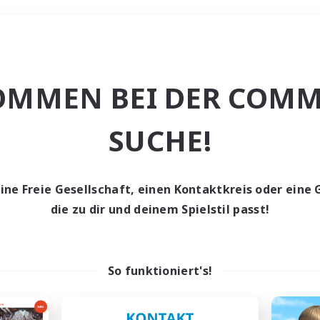
Wochenende
OMMEN BEI DER COMM
ache
SUCHE!
eine Freie Gesellschaft, einen Kontaktkreis oder eine 
die zu dir und deinem Spielstil passt!
0 Gesuche
den keine Gesuche ge
So funktioniert's!
t aufgeben! Versuche es mit anderen Suchfil