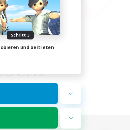
Schritt 3
obieren und beitreten