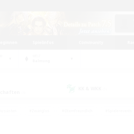
beginnen
Spielinfos
Community
Ra
UM
WELT
Balmung
KK & WKK
(0)
schaften
(3)
husiasten
#Zwanglos
#Elternfreundlich
#Spielerevents
ten
#Glamour-Enthusiasten
#Schatzkarten
#Studentenfr
e Inhalte
#Lore-Enthusiasten
#Handwerker/Sammler
#