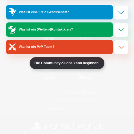
Was ist eine Freie Gesellschaft?
/
Facebook
X
News
Was ist ein (Welten-)Kontaktkreis?
Was ist ein PvP-Team?
YouTube
Instagram
Die Community-Suche kann beginnen!
Twitch
Bluesky
Lizenz
Regeln & Richtlinien
Datenschutzrichtlinie
Cookie-Richtlinien
Abo jetzt kündigen