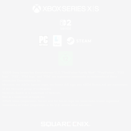
©2026 Sony Interactive Entertainment LLC."PlayStation Family Mark", "PlayStation", "PS5
logo", "PS5", "PS4 logo" and "PS4" are registered trademarks or trademarks of Sony
Interactive Entertainment Inc.
Microsoft, the XBOX Sphere mark, the Series X|S logo and XBOX Series X|S are trademarks
of the Microsoft group of companies.
Nintendo Switch is a trademark of Nintendo.
Mac is a trademark of Apple Inc.
©2026 Valve Corporation. Steam and the Steam logo are trademarks and/or registered
trademarks of Valve Corporation in the U.S. and/or other countries.