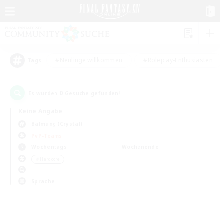
#Neulinge willkommen
#Roleplay-Enthusiasten
Tags
0
Es wurden
Gesuche gefunden!
Keine Angabe
Balmung (Crystal)
PvP-Teams
Wochentags
Wochenende
＃Hardcore
Sprache