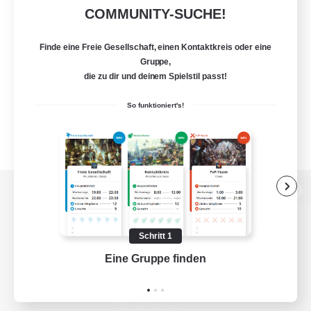
COMMUNITY-SUCHE!
Finde eine Freie Gesellschaft, einen Kontaktkreis oder eine
Gruppe,
die zu dir und deinem Spielstil passt!
So funktioniert's!
Zur PC-Seite
Schritt 1
Eine Gruppe finden
Auf 
Spiel herunterladen
Offizielle Informationen