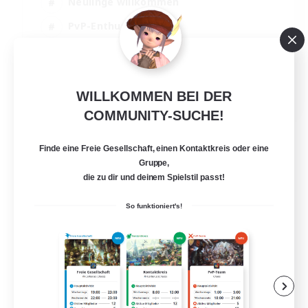
Neulinge willkommen
PvP-Enthusiasten
Zwanglos
Aktive Gruppe
EN
WILLKOMMEN BEI DER
COMMUNITY-SUCHE!
Details ansehen
Endet am 05.09.2026
Finde eine Freie Gesellschaft, einen Kontaktkreis oder eine
Gruppe,
die zu dir und deinem Spielstil passt!
So funktioniert's!