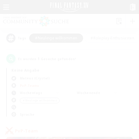
#Neulinge willkommen
#Roleplay-Enthusiasten
Tags
1
Es wurden
Gesuche gefunden!
Keine Angabe
Mateus (Crystal)
PvP-Teams
Wochentags
Wochenende
＃Neulinge willkommen
Sprache
PvP-Team