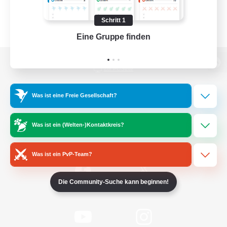
Schritt 1
Eine Gruppe finden
Auf 
Zur PC-Seite
Was ist eine Freie Gesellschaft?
Spiel herunterladen
Was ist ein (Welten-)Kontaktkreis?
Offizielle Informationen
Was ist ein PvP-Team?
Die Community-Suche kann beginnen!
/
Facebook
X
News