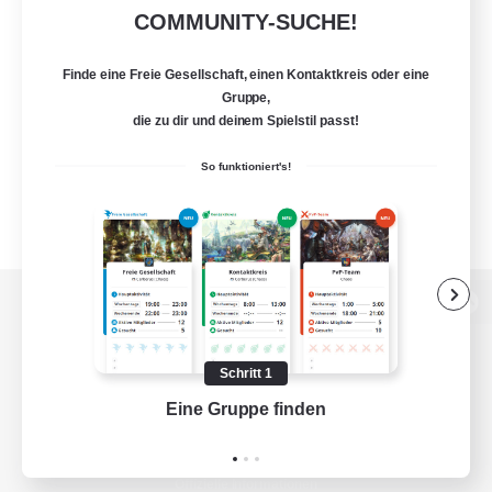
COMMUNITY-SUCHE!
Finde eine Freie Gesellschaft, einen Kontaktkreis oder eine
Gruppe,
die zu dir und deinem Spielstil passt!
So funktioniert's!
Zur PC-Seite
Schritt 1
Eine Gruppe finden
Auf 
Spiel herunterladen
Offizielle Informationen