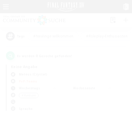
#Neulinge willkommen
#Roleplay-Enthusiasten
Tags
0
Es wurden
Gesuche gefunden!
Keine Angabe
Mateus (Crystal)
PvP-Teams
Wochentags
Wochenende
＃Hardcore
Sprache