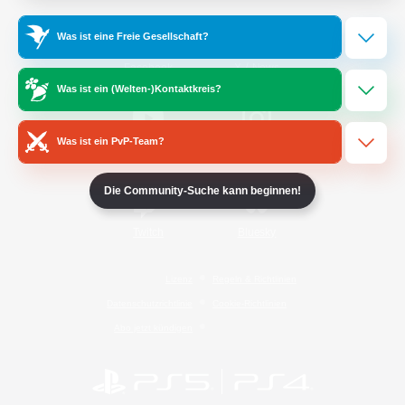
Was ist eine Freie Gesellschaft?
/
Facebook
X
News
Was ist ein (Welten-)Kontaktkreis?
Was ist ein PvP-Team?
YouTube
Instagram
Die Community-Suche kann beginnen!
Twitch
Bluesky
Lizenz
Regeln & Richtlinien
Datenschutzrichtlinie
Cookie-Richtlinien
Abo jetzt kündigen