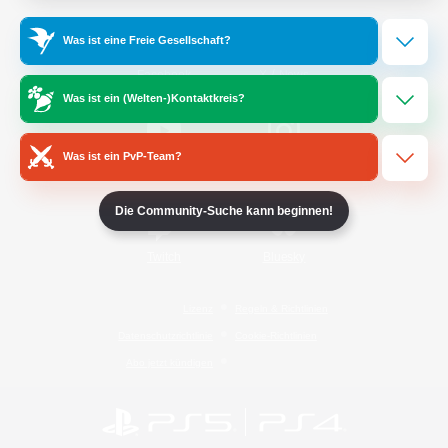
Was ist eine Freie Gesellschaft?
/
Facebook
X
News
Was ist ein (Welten-)Kontaktkreis?
Was ist ein PvP-Team?
YouTube
Instagram
Die Community-Suche kann beginnen!
Twitch
Bluesky
Lizenz
Regeln & Richtlinien
Datenschutzrichtlinie
Cookie-Richtlinien
Abo jetzt kündigen