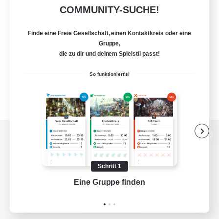
COMMUNITY-SUCHE!
Finde eine Freie Gesellschaft, einen Kontaktkreis oder eine
Gruppe,
die zu dir und deinem Spielstil passt!
So funktioniert's!
Zur PC-Seite
Schritt 1
Eine Gruppe finden
Auf 
Spiel herunterladen
Offizielle Informationen