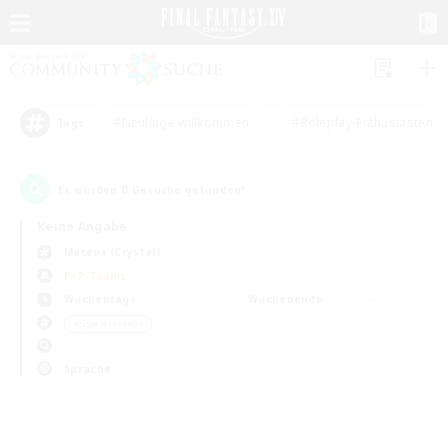
#Neulinge willkommen
#Roleplay-Enthusiasten
Tags
0
Es wurden
Gesuche gefunden!
Keine Angabe
Mateus (Crystal)
PvP-Teams
Wochentags
Wochenende
＃Spielerevents
Sprache