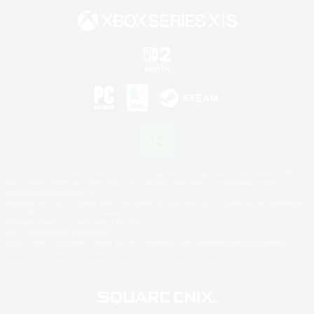
©2026 Sony Interactive Entertainment LLC."PlayStation Family Mark", "PlayStation", "PS5
logo", "PS5", "PS4 logo" and "PS4" are registered trademarks or trademarks of Sony
Interactive Entertainment Inc.
Microsoft, the XBOX Sphere mark, the Series X|S logo and XBOX Series X|S are trademarks
of the Microsoft group of companies.
Nintendo Switch is a trademark of Nintendo.
Mac is a trademark of Apple Inc.
©2026 Valve Corporation. Steam and the Steam logo are trademarks and/or registered
trademarks of Valve Corporation in the U.S. and/or other countries.