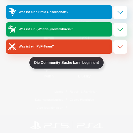
Was ist eine Freie Gesellschaft?
/
Facebook
X
News
Was ist ein (Welten-)Kontaktkreis?
Was ist ein PvP-Team?
YouTube
Instagram
Die Community-Suche kann beginnen!
Twitch
Bluesky
Lizenz
Regeln & Richtlinien
Datenschutzrichtlinie
Cookie-Richtlinien
Abo jetzt kündigen