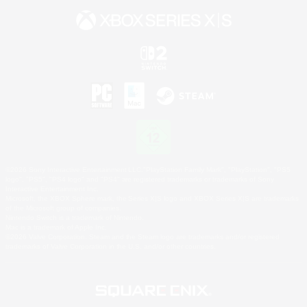
©2026 Sony Interactive Entertainment LLC."PlayStation Family Mark", "PlayStation", "PS5
logo", "PS5", "PS4 logo" and "PS4" are registered trademarks or trademarks of Sony
Interactive Entertainment Inc.
Microsoft, the XBOX Sphere mark, the Series X|S logo and XBOX Series X|S are trademarks
of the Microsoft group of companies.
Nintendo Switch is a trademark of Nintendo.
Mac is a trademark of Apple Inc.
©2026 Valve Corporation. Steam and the Steam logo are trademarks and/or registered
trademarks of Valve Corporation in the U.S. and/or other countries.