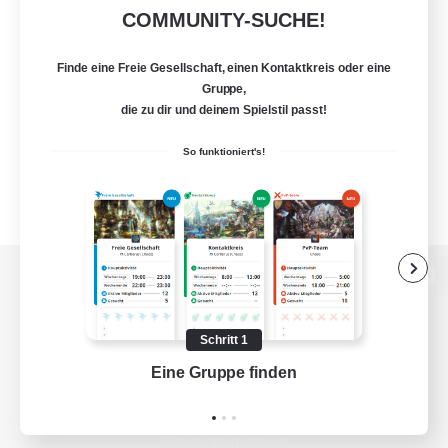
COMMUNITY-SUCHE!
Finde eine Freie Gesellschaft, einen Kontaktkreis oder eine
Gruppe,
die zu dir und deinem Spielstil passt!
So funktioniert's!
Zur PC-Seite
Schritt 1
Eine Gruppe finden
Auf 
Spiel herunterladen
Offizielle Informationen