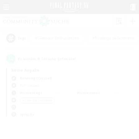
#Glamour-Enthusiasten
#Neulinge willkommen
Tags
0
Es wurden
Gesuche gefunden!
Keine Angabe
Balmung (Crystal)
PvP-Teams
Wochentags
Wochenende
＃Lore-Enthusiasten
Sprache