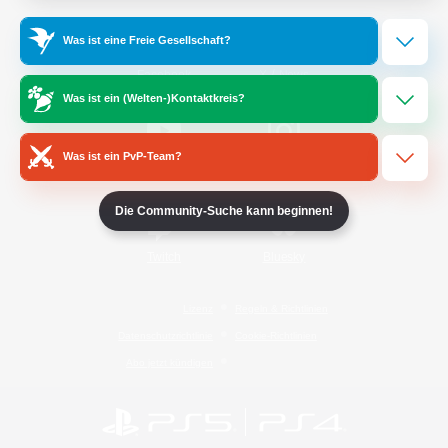
Was ist eine Freie Gesellschaft?
/
Facebook
X
News
Was ist ein (Welten-)Kontaktkreis?
Was ist ein PvP-Team?
YouTube
Instagram
Die Community-Suche kann beginnen!
Twitch
Bluesky
Lizenz
Regeln & Richtlinien
Datenschutzrichtlinie
Cookie-Richtlinien
Abo jetzt kündigen