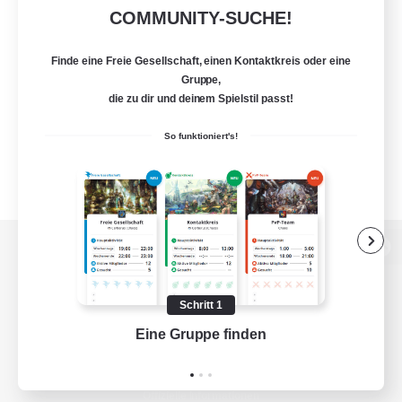
COMMUNITY-SUCHE!
Finde eine Freie Gesellschaft, einen Kontaktkreis oder eine
Gruppe,
die zu dir und deinem Spielstil passt!
So funktioniert's!
Zur PC-Seite
Schritt 1
Eine Gruppe finden
Auf 
Spiel herunterladen
Offizielle Informationen