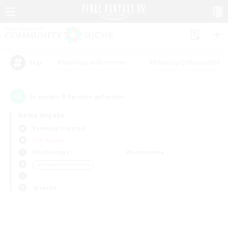
#Neulinge willkommen
#Roleplay-Enthusiasten
Tags
0
Es wurden
Gesuche gefunden!
Keine Angabe
Balmung (Crystal)
PvP-Teams
Wochentags
Wochenende
＃Studentenfreundlich
Sprache