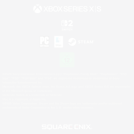
©2026 Sony Interactive Entertainment LLC."PlayStation Family Mark", "PlayStation", "PS5
logo", "PS5", "PS4 logo" and "PS4" are registered trademarks or trademarks of Sony
Interactive Entertainment Inc.
Microsoft, the XBOX Sphere mark, the Series X|S logo and XBOX Series X|S are trademarks
of the Microsoft group of companies.
Nintendo Switch is a trademark of Nintendo.
Mac is a trademark of Apple Inc.
©2026 Valve Corporation. Steam and the Steam logo are trademarks and/or registered
trademarks of Valve Corporation in the U.S. and/or other countries.