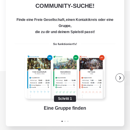
COMMUNITY-SUCHE!
Finde eine Freie Gesellschaft, einen Kontaktkreis oder eine
Gruppe,
die zu dir und deinem Spielstil passt!
So funktioniert's!
Zur PC-Seite
Schritt 1
Eine Gruppe finden
Auf 
Spiel herunterladen
Offizielle Informationen