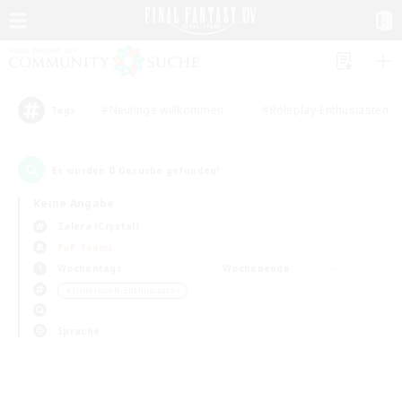
#Neulinge willkommen
#Roleplay-Enthusiasten
Tags
0
Es wurden
Gesuche gefunden!
Keine Angabe
Zalera (Crystal)
PvP-Teams
Wochentags
Wochenende
＃Unterkunft-Enthusiasten
Sprache