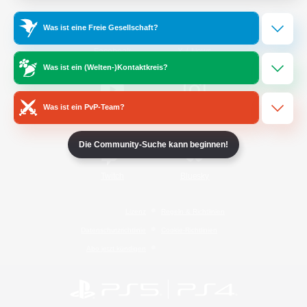
Was ist eine Freie Gesellschaft?
/
Facebook
X
News
Was ist ein (Welten-)Kontaktkreis?
Was ist ein PvP-Team?
YouTube
Instagram
Die Community-Suche kann beginnen!
Twitch
Bluesky
Lizenz
Regeln & Richtlinien
Datenschutzrichtlinie
Cookie-Richtlinien
Abo jetzt kündigen