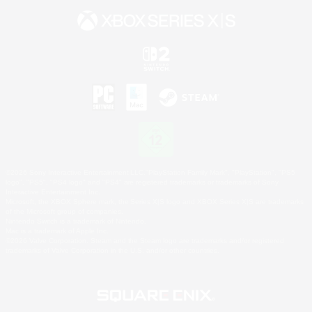
©2026 Sony Interactive Entertainment LLC."PlayStation Family Mark", "PlayStation", "PS5
logo", "PS5", "PS4 logo" and "PS4" are registered trademarks or trademarks of Sony
Interactive Entertainment Inc.
Microsoft, the XBOX Sphere mark, the Series X|S logo and XBOX Series X|S are trademarks
of the Microsoft group of companies.
Nintendo Switch is a trademark of Nintendo.
Mac is a trademark of Apple Inc.
©2026 Valve Corporation. Steam and the Steam logo are trademarks and/or registered
trademarks of Valve Corporation in the U.S. and/or other countries.