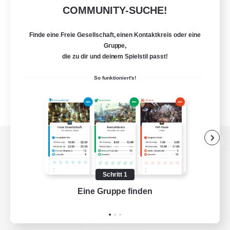
COMMUNITY-SUCHE!
Finde eine Freie Gesellschaft, einen Kontaktkreis oder eine
Gruppe,
die zu dir und deinem Spielstil passt!
So funktioniert's!
Zur PC-Seite
Schritt 1
Eine Gruppe finden
Auf 
Spiel herunterladen
Offizielle Informationen