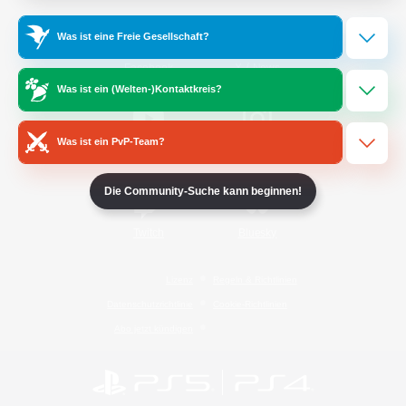
Was ist eine Freie Gesellschaft?
/
Facebook
X
News
Was ist ein (Welten-)Kontaktkreis?
Was ist ein PvP-Team?
YouTube
Instagram
Die Community-Suche kann beginnen!
Twitch
Bluesky
Lizenz
Regeln & Richtlinien
Datenschutzrichtlinie
Cookie-Richtlinien
Abo jetzt kündigen