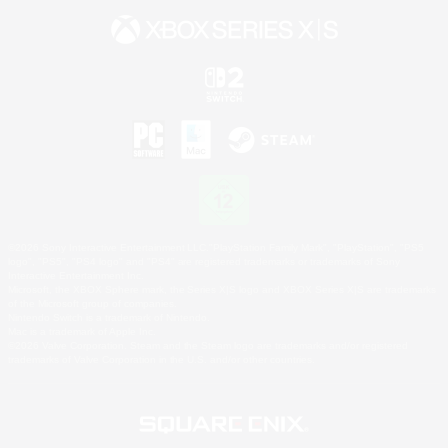
©2026 Sony Interactive Entertainment LLC."PlayStation Family Mark", "PlayStation", "PS5
logo", "PS5", "PS4 logo" and "PS4" are registered trademarks or trademarks of Sony
Interactive Entertainment Inc.
Microsoft, the XBOX Sphere mark, the Series X|S logo and XBOX Series X|S are trademarks
of the Microsoft group of companies.
Nintendo Switch is a trademark of Nintendo.
Mac is a trademark of Apple Inc.
©2026 Valve Corporation. Steam and the Steam logo are trademarks and/or registered
trademarks of Valve Corporation in the U.S. and/or other countries.