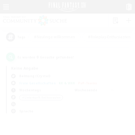
#Neulinge willkommen
#Roleplay-Enthusiasten
Tags
0
Es wurden
Gesuche gefunden!
Keine Angabe
Balmung (Crystal)
Freie Gesellschaften
KK & WKK
PvP-Teams
Wochentags
Wochenende
＃Unterkunft-Enthusiasten
Sprache