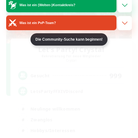
Was ist ein (Welten-)Kontaktkreis?
Was ist ein PvP-Team?
Die Community-Suche kann beginnen!
Let's Party! Crystal
Rekrutierung für neue Mitglieder
Crystal
999
Gesucht
LetsPartyFFXIVDiscord
Neulinge willkommen
Zwanglos
Hobbys/Interessen