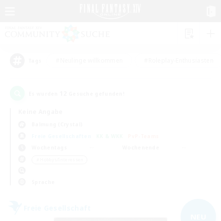
#Neulinge willkommen
#Roleplay-Enthusiasten
Tags
12
Es wurden
Gesuche gefunden!
Keine Angabe
Balmung (Crystal)
Freie Gesellschaften
KK & WKK
PvP-Teams
Wochentags
Wochenende
＃Hobbys/Interessen
Sprache
Freie Gesellschaft
NEU