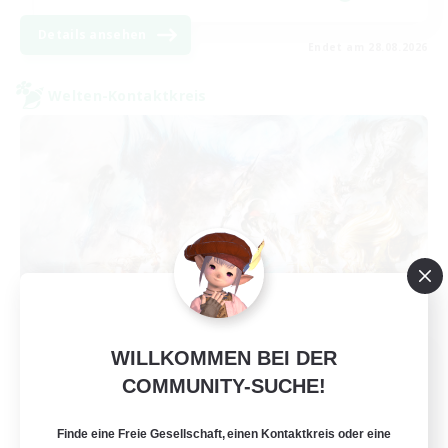
Details ansehen
Endet am 28.08.2026
Welten-Kontaktkreis
WILLKOMMEN BEI DER
FFXIV NA Network NA
COMMUNITY-SUCHE!
Rekrutierung für neue Mitglieder
Crystal
Finde eine Freie Gesellschaft, einen Kontaktkreis oder eine