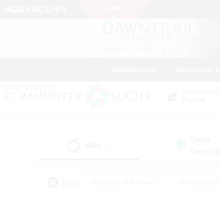
Neuigkeiten
Abenteuer 
DATENZENTR
Crystal
Freie
Alle
(13)
Gesell
Tags
#Neulinge willkommen
#Roleplay-Ent
#Mehrsprachig
#Unterkunft-Enthusias
#Screenshot-Enthusiasten
#Hochstufig