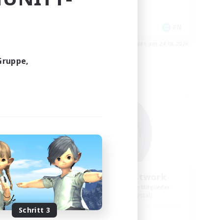
Spielerevents
Neulinge willkommen
EN
EN
m 24.08.2026
Endet am 24.08.2026
Gruppe,
Freie Gesellschaft
ork
Howling Frostwork
lieder
Rekrutierung für neue Mitglieder
Balmung [Crystal]
Schritt 3
Hauptaktivität