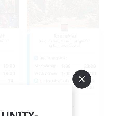
aff
Khuruldai
lieder
Rekrutierung für neue Mitglieder
Balmung [Crystal]
Hauptaktivität
19:00
1:00
23:00
Wochentags
19:00
1:00
23:00
Wochenende
14
74
Aktive Mitglieder
1
100
Gesucht
Adventure
Roleplay-Enthusiasten
UNITY-
Lore-Enthusiasten