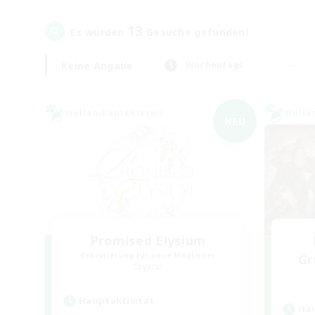
13
Es wurden
Gesuche gefunden!
Keine Angabe
Wochentags
Welten-Kontaktkreis
Welte
NEU
Promised Elysium
Rekrutierung für neue Mitglieder
Gr
Crystal
Hauptaktivität
Hau