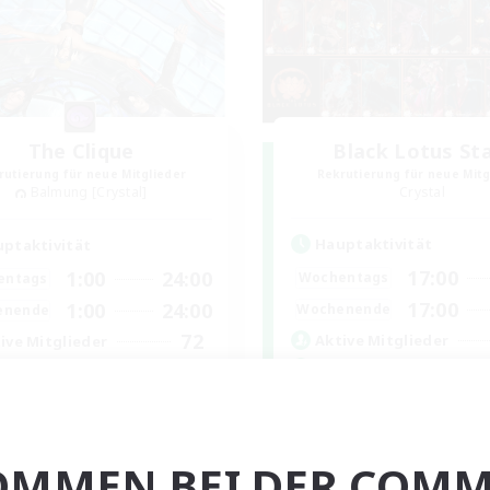
The Clique
Black Lotus St
rutierung für neue Mitglieder
Rekrutierung für neue Mitg
Balmung [Crystal]
Crystal
Hauptaktivität
ptaktivität
17:00
1:00
24:00
Wochentags
entags
17:00
1:00
24:00
Wochenende
enende
72
Aktive Mitglieder
ive Mitglieder
30
Gesucht
sucht
Lotus Staff
ill and Friendly
Roleplay-Enthusiasten
ive Gruppe
OMMEN BEI DER COMM
Neulinge willkommen
nglos