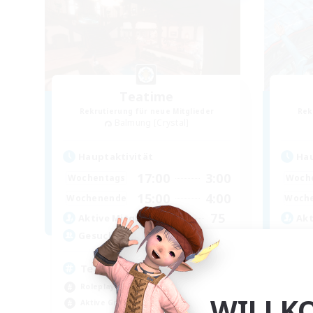
Teatime
Rekrutierung für neue Mitglieder
Rek
Balmung [Crystal]
Hauptaktivität
Hau
17:00
3:00
Wochentags
Woch
15:00
4:00
Wochenende
Woch
75
Aktive Mitglieder
Akt
205
Gesucht
Ge
Teahouse
Ch
Roleplay-Enthusiasten
Akt
WILLK
Aktive Gruppe
Zwa