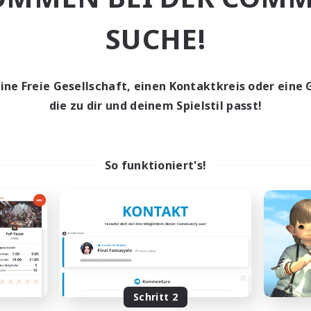
Aktive Gruppe
elerevents
Spielerevents
linge willkommen
SUCHE!
EN
Endet am 29.08.2026
Endet a
eine Freie Gesellschaft, einen Kontaktkreis oder eine 
die zu dir und deinem Spielstil passt!
n-Kontaktkreis
Welten-Kontaktkreis
So funktioniert's!
Europeans on NA
Howling Frostw
rutierung für neue Mitglieder
Rekrutierung für neue Mitg
Crystal
Crystal
Schritt 2
ptaktivität
Hauptaktivität