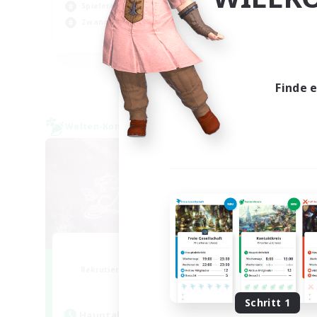
Spielerevents
Spi
Zwanglos
Neu
EN
Endet am 31.08.2026
Finde 
Welten-Kontaktkreis
Welte
Florette
Rekrutierung für neue Mitglieder
Rek
Crystal
Schritt 1
Hauptaktivität
Hau