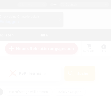
Deutsch
Check deine Charakterdetails
Einloggen
nglisten
Hilfe
Neues Rekrutierungsgesuch
Merkliste
Hilfe
PvP-Teams
Suche
(0)
#Berufstätige willkommen
#Aktive Gruppe
eundlich
#Hardcore
#Hohe Jagd
Hobbys/Interessen
#PvP-Enthusiasten