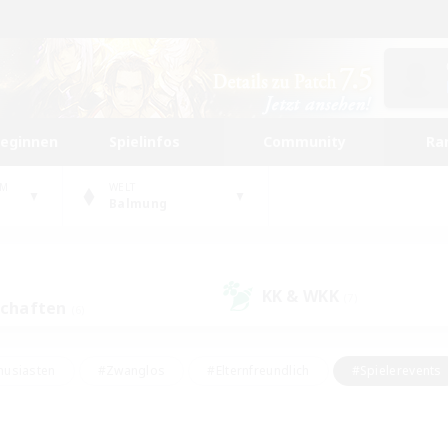
beginnen
Spielinfos
Community
Ra
UM
WELT
Balmung
KK & WKK
(7)
schaften
(6)
husiasten
#Zwanglos
#Elternfreundlich
#Spielerevents
ten
#Glamour-Enthusiasten
#Schatzkarten
#Studentenfr
e Inhalte
#Lore-Enthusiasten
#Handwerker/Sammler
#