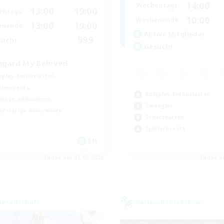
14:00
Wochentags
13:00
19:00
entags
10:00
Wochenende
13:00
19:00
enende
Aktive Mitglieder
999
sucht
Gesucht
hgard My Beloved
eplay-Enthusiasten
elerevents
Roleplay-Enthusiasten
linge willkommen
Zwanglos
ufstätige willkommen
Schatzkarten
Spielerevents
EN
Endet am 05.09.2026
Endet a
Gesellschaft
Welten-Kontaktkreis