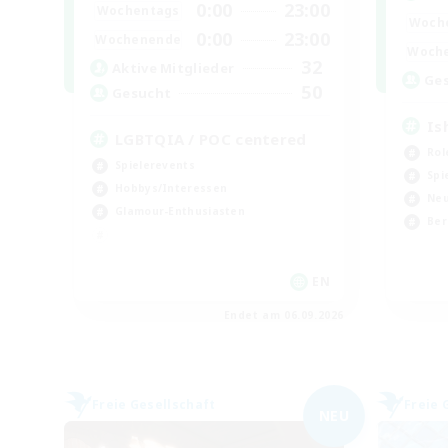
0:00
23:00
Wochentags
Woch
0:00
23:00
Wochenende
Woch
32
Aktive Mitglieder
Ge
50
Gesucht
Is
LGBTQIA / POC centered
Rol
Spielerevents
Spi
Hobbys/Interessen
Neu
Glamour-Enthusiasten
Ber
EN
Endet am 06.09.2026
Freie Gesellschaft
Freie 
NEU