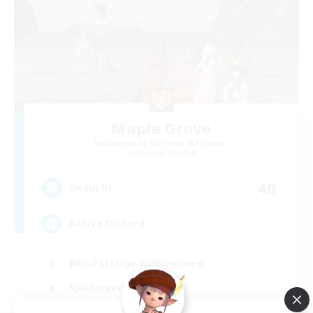
Maple Grove
Rekrutierung für neue Mitglieder
Diabolos [Crystal]
40
Gesucht
Active Discord
Berufstätige willkommen
Spielerevents
Hochstufige Inhalte