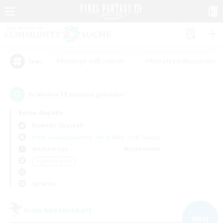
#Neulinge willkommen
#Roleplay-Enthusiasten
Tags
15
Es wurden
Gesuche gefunden!
Keine Angabe
Diabolos (Crystal)
Freie Gesellschaften
KK & WKK
PvP-Teams
Wochentags
Wochenende
＃Spielerevents
Sprache
Freie Gesellschaft
NEU