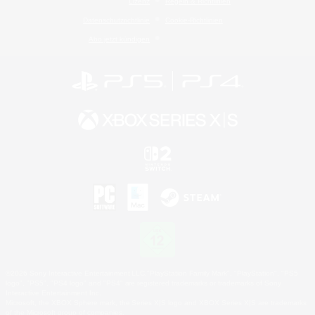
Lizenz
Regeln & Richtlinien
Datenschutzrichtlinie
Cookie-Richtlinien
Abo jetzt kündigen
©2026 Sony Interactive Entertainment LLC."PlayStation Family Mark", "PlayStation", "PS5
logo", "PS5", "PS4 logo" and "PS4" are registered trademarks or trademarks of Sony
Interactive Entertainment Inc.
Microsoft, the XBOX Sphere mark, the Series X|S logo and XBOX Series X|S are trademarks
of the Microsoft group of companies.