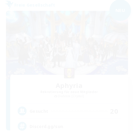
Freie Gesellschaft
NEU
Aphyria
Rekrutierung für neue Mitglieder
Diabolos [Crystal]
20
Gesucht
Discord.gg/sun