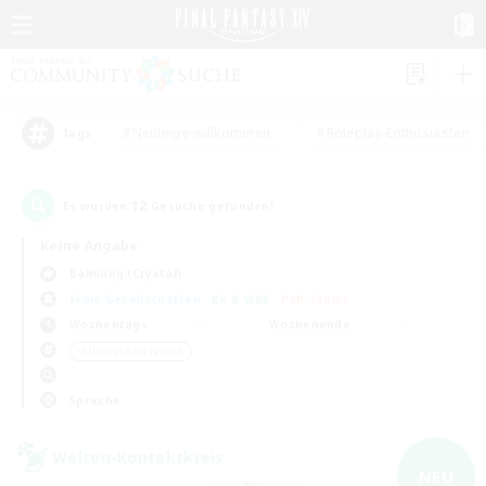
#Neulinge willkommen
#Roleplay-Enthusiasten
Tags
12
Es wurden
Gesuche gefunden!
Keine Angabe
Balmung (Crystal)
Freie Gesellschaften
KK & WKK
PvP-Teams
Wochentags
Wochenende
＃Hobbys/Interessen
Sprache
Welten-Kontaktkreis
NEU