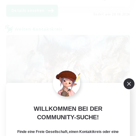
Details ansehen
Endet am 28.08.2026
Welten-Kontaktkreis
WILLKOMMEN BEI DER
FFXIV NA Network NA
COMMUNITY-SUCHE!
Rekrutierung für neue Mitglieder
Crystal
Finde eine Freie Gesellschaft, einen Kontaktkreis oder eine