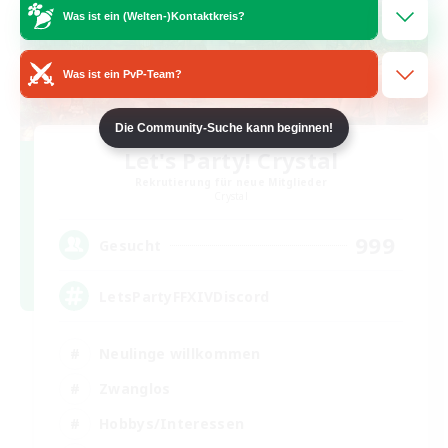
Was ist ein (Welten-)Kontaktkreis?
Was ist ein PvP-Team?
Die Community-Suche kann beginnen!
Let's Party! Crystal
Rekrutierung für neue Mitglieder
Crystal
999
Gesucht
LetsPartyFFXIVDiscord
Neulinge willkommen
Zwanglos
Hobbys/Interessen