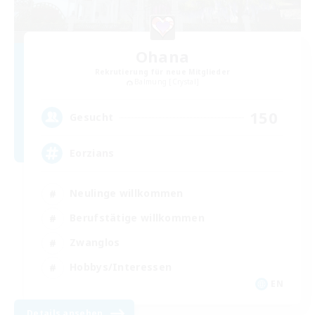
Ohana
Rekrutierung für neue Mitglieder
Balmung [Crystal]
150
Gesucht
Eorzians
Neulinge willkommen
Berufstätige willkommen
Zwanglos
Hobbys/Interessen
EN
Details ansehen