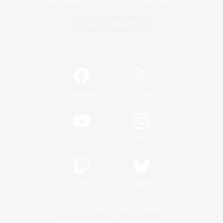
Spiel herunterladen
Offizielle Informationen
/
Facebook
X
News
YouTube
Instagram
Twitch
Bluesky
Lizenz
Regeln & Richtlinien
Datenschutzrichtlinie
Cookie-Richtlinien