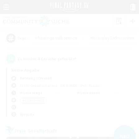
#Neulinge willkommen
#Roleplay-Enthusiasten
Tags
4
Es wurden
Gesuche gefunden!
Keine Angabe
Balmung (Crystal)
Freie Gesellschaften
KK & WKK
PvP-Teams
Wochentags
Wochenende
＃Schatzkarten
Sprache
Freie Gesellschaft
NEU