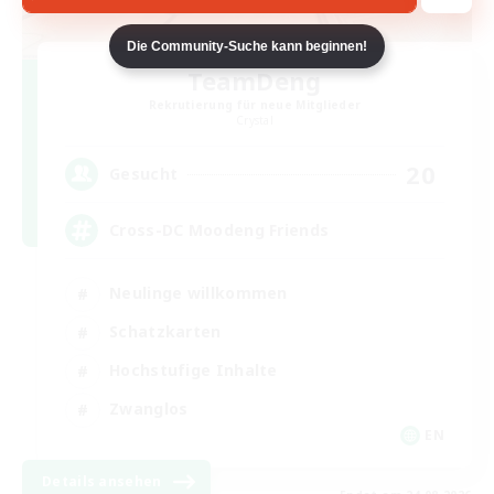
Die Community-Suche kann beginnen!
TeamDeng
Rekrutierung für neue Mitglieder
Crystal
20
Gesucht
Cross-DC Moodeng Friends
Neulinge willkommen
Schatzkarten
Hochstufige Inhalte
Zwanglos
EN
Details ansehen