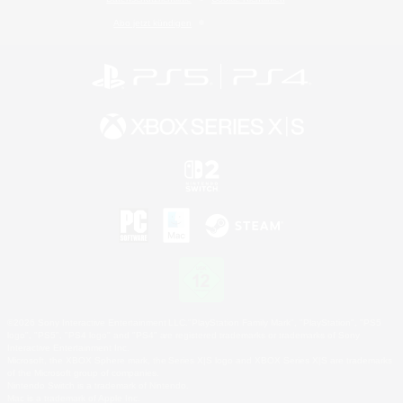
Abo jetzt kündigen
©2026 Sony Interactive Entertainment LLC."PlayStation Family Mark", "PlayStation", "PS5
logo", "PS5", "PS4 logo" and "PS4" are registered trademarks or trademarks of Sony
Interactive Entertainment Inc.
Microsoft, the XBOX Sphere mark, the Series X|S logo and XBOX Series X|S are trademarks
of the Microsoft group of companies.
Nintendo Switch is a trademark of Nintendo.
Mac is a trademark of Apple Inc.