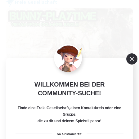
Freie Gesellschaft
Bunny-PlayTime
WILLKOMMEN BEI DER
COMMUNITY-SUCHE!
Rekrutierung für neue Mitglieder
Balmung [Crystal]
Finde eine Freie Gesellschaft, einen Kontaktkreis oder eine
15
Gesucht
Gruppe,
die zu dir und deinem Spielstil passt!
Bunny
So funktioniert's!