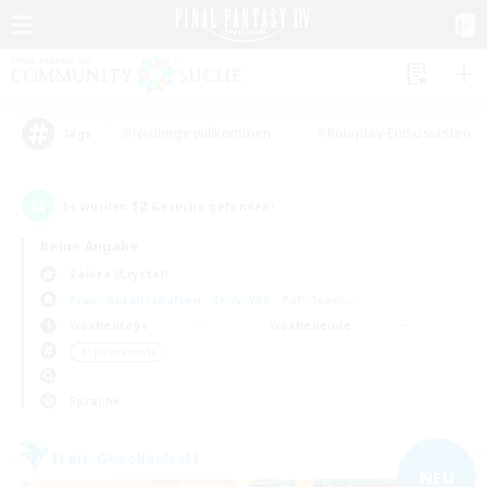
#Neulinge willkommen
#Roleplay-Enthusiasten
Tags
12
Es wurden
Gesuche gefunden!
Keine Angabe
Zalera (Crystal)
Freie Gesellschaften
KK & WKK
PvP-Teams
Wochentags
Wochenende
＃Spielerevents
Sprache
Freie Gesellschaft
NEU