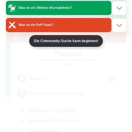
Was ist ein (Welten-)Kontaktkreis?
Was ist ein PvP-Team?
Die Community-Suche kann beginnen!
Florette
Rekrutierung für neue Mitglieder
Crystal
25
Gesucht
Venue & Community Hub
Neulinge willkommen
Roleplay-Enthusiasten
Aktive Gruppe