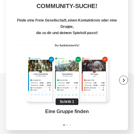
COMMUNITY-SUCHE!
Finde eine Freie Gesellschaft, einen Kontaktkreis oder eine
Gruppe,
die zu dir und deinem Spielstil passt!
So funktioniert's!
Zur PC-Seite
Schritt 1
Eine Gruppe finden
Auf 
Spiel herunterladen
Offizielle Informationen