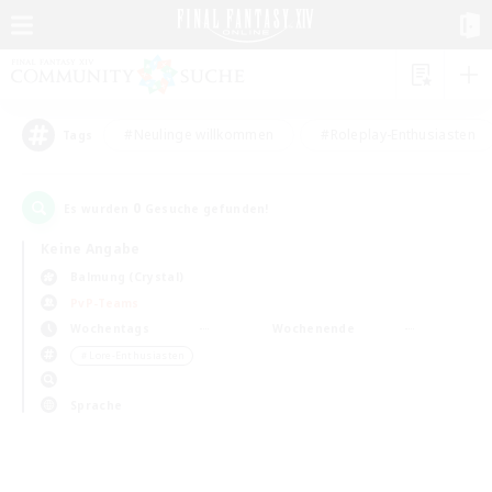
#Neulinge willkommen
#Roleplay-Enthusiasten
Tags
0
Es wurden
Gesuche gefunden!
Keine Angabe
Balmung (Crystal)
PvP-Teams
Wochentags
Wochenende
＃Lore-Enthusiasten
Sprache