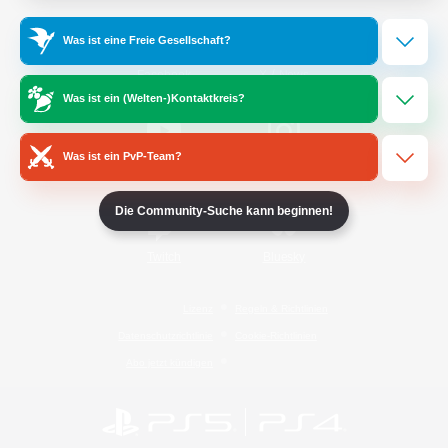
Was ist eine Freie Gesellschaft?
/
Facebook
X
News
Was ist ein (Welten-)Kontaktkreis?
Was ist ein PvP-Team?
YouTube
Instagram
Die Community-Suche kann beginnen!
Twitch
Bluesky
Lizenz
Regeln & Richtlinien
Datenschutzrichtlinie
Cookie-Richtlinien
Abo jetzt kündigen