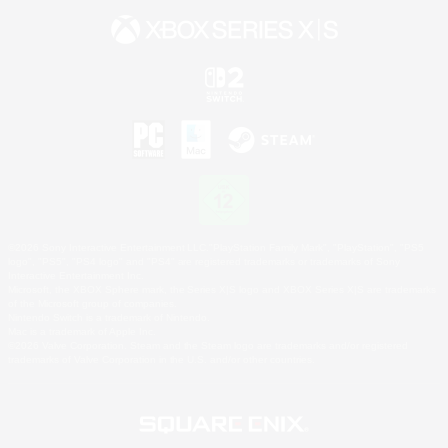
©2026 Sony Interactive Entertainment LLC."PlayStation Family Mark", "PlayStation", "PS5
logo", "PS5", "PS4 logo" and "PS4" are registered trademarks or trademarks of Sony
Interactive Entertainment Inc.
Microsoft, the XBOX Sphere mark, the Series X|S logo and XBOX Series X|S are trademarks
of the Microsoft group of companies.
Nintendo Switch is a trademark of Nintendo.
Mac is a trademark of Apple Inc.
©2026 Valve Corporation. Steam and the Steam logo are trademarks and/or registered
trademarks of Valve Corporation in the U.S. and/or other countries.