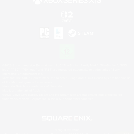
©2026 Sony Interactive Entertainment LLC."PlayStation Family Mark", "PlayStation", "PS5
logo", "PS5", "PS4 logo" and "PS4" are registered trademarks or trademarks of Sony
Interactive Entertainment Inc.
Microsoft, the XBOX Sphere mark, the Series X|S logo and XBOX Series X|S are trademarks
of the Microsoft group of companies.
Nintendo Switch is a trademark of Nintendo.
Mac is a trademark of Apple Inc.
©2026 Valve Corporation. Steam and the Steam logo are trademarks and/or registered
trademarks of Valve Corporation in the U.S. and/or other countries.
© SQUARE ENIX