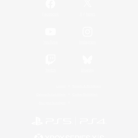
/
Facebook
X
News
YouTube
Instagram
Twitch
Bluesky
Lizenz
Regeln & Richtlinien
Datenschutzrichtlinie
Cookie-Richtlinien
Abo jetzt kündigen