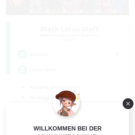
Black Lotus Staff
Rekrutierung für neue Mitglieder
Crystal
1
Gesucht
Lotus Staff
Roleplay-Enthusiasten
Neulinge willkommen
Aktive Gruppe
Spielerevents
EN
WILLKOMMEN BEI DER