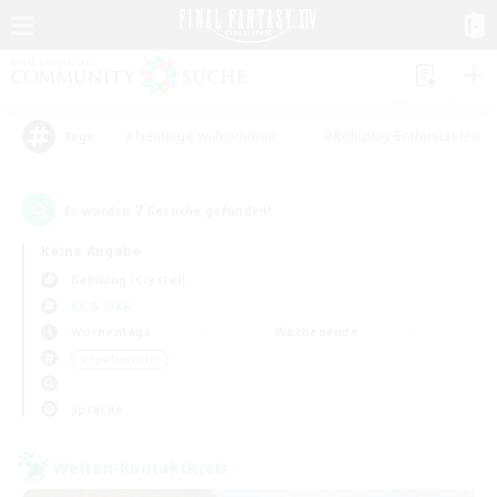
#Neulinge willkommen
#Roleplay-Enthusiasten
Tags
7
Es wurden
Gesuche gefunden!
Keine Angabe
Balmung (Crystal)
KK & WKK
Wochentags
Wochenende
＃Spielerevents
Sprache
Welten-Kontaktkreis