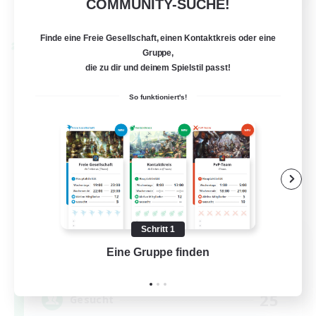
COMMUNITY-SUCHE!
Details ansehen
Endet am 24.08.2026
Finde eine Freie Gesellschaft, einen Kontaktkreis oder eine
Welten-Kontaktkreis
Gruppe,
die zu dir und deinem Spielstil passt!
So funktioniert's!
Schritt 1
Florette
Eine Gruppe finden
Auf 
Rekrutierung für neue Mitglieder
Crystal
25
Gesucht