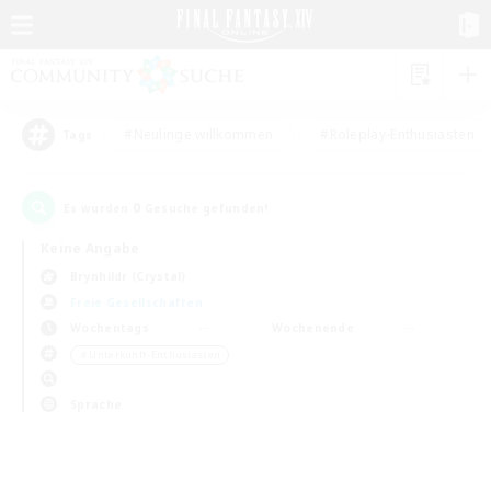
#Neulinge willkommen
#Roleplay-Enthusiasten
Tags
0
Es wurden
Gesuche gefunden!
Keine Angabe
Brynhildr (Crystal)
Freie Gesellschaften
Wochentags
Wochenende
＃Unterkunft-Enthusiasten
Sprache