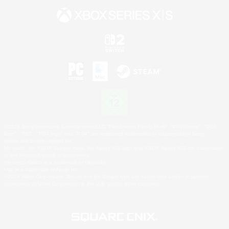
©2026 Sony Interactive Entertainment LLC."PlayStation Family Mark", "PlayStation", "PS5
logo", "PS5", "PS4 logo" and "PS4" are registered trademarks or trademarks of Sony
Interactive Entertainment Inc.
Microsoft, the XBOX Sphere mark, the Series X|S logo and XBOX Series X|S are trademarks
of the Microsoft group of companies.
Nintendo Switch is a trademark of Nintendo.
Mac is a trademark of Apple Inc.
©2026 Valve Corporation. Steam and the Steam logo are trademarks and/or registered
trademarks of Valve Corporation in the U.S. and/or other countries.