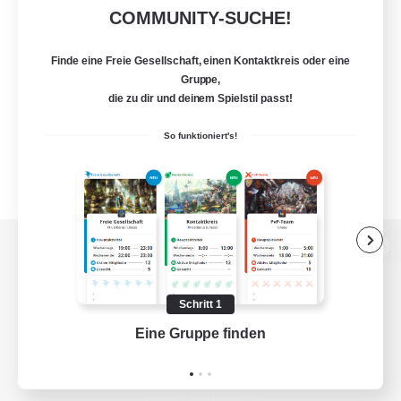
COMMUNITY-SUCHE!
Finde eine Freie Gesellschaft, einen Kontaktkreis oder eine
Gruppe,
die zu dir und deinem Spielstil passt!
So funktioniert's!
Zur PC-Seite
Schritt 1
Eine Gruppe finden
Auf 
Spiel herunterladen
Offizielle Informationen