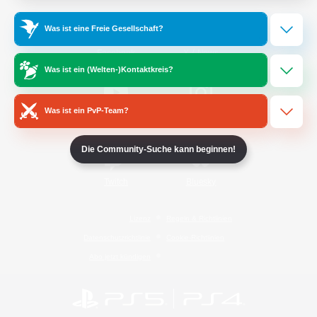
Was ist eine Freie Gesellschaft?
/
Facebook
X
News
Was ist ein (Welten-)Kontaktkreis?
Was ist ein PvP-Team?
YouTube
Instagram
Die Community-Suche kann beginnen!
Twitch
Bluesky
Lizenz
Regeln & Richtlinien
Datenschutzrichtlinie
Cookie-Richtlinien
Abo jetzt kündigen