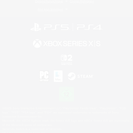
Datenschutzrichtlinie
Cookie-Richtlinien
Abo jetzt kündigen
©2026 Sony Interactive Entertainment LLC."PlayStation Family Mark", "PlayStation", "PS5
logo", "PS5", "PS4 logo" and "PS4" are registered trademarks or trademarks of Sony
Interactive Entertainment Inc.
Microsoft, the XBOX Sphere mark, the Series X|S logo and XBOX Series X|S are trademarks
of the Microsoft group of companies.
Nintendo Switch is a trademark of Nintendo.