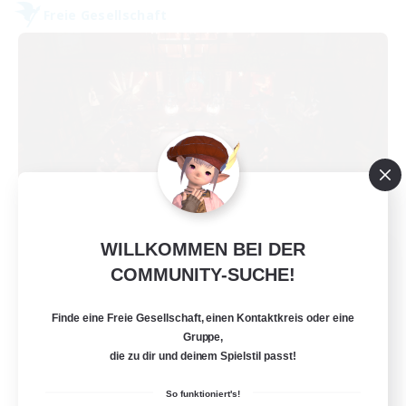
Freie Gesellschaft
WILLKOMMEN BEI DER
Dragon's Requiem
COMMUNITY-SUCHE!
Rekrutierung für neue Mitglieder
Brynhildr [Crystal]
Finde eine Freie Gesellschaft, einen Kontaktkreis oder eine
25
Gesucht
Gruppe,
die zu dir und deinem Spielstil passt!
So funktioniert's!