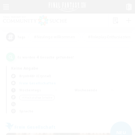
#Neulinge willkommen
#Roleplay-Enthusiasten
Tags
4
Es wurden
Gesuche gefunden!
Keine Angabe
Brynhildr (Crystal)
Freie Gesellschaften
Wochentags
Wochenende
＃Hochstufige Inhalte
Sprache
Freie Gesellschaft
NEU