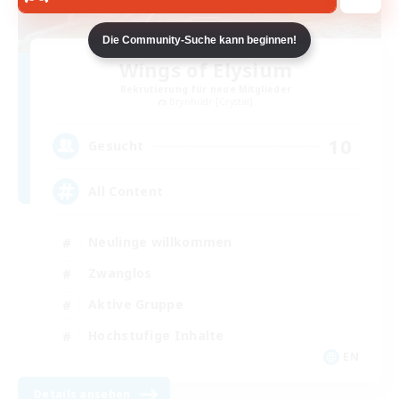
Die Community-Suche kann beginnen!
Wings of Elysium
Rekrutierung für neue Mitglieder
Brynhildr [Crystal]
10
Gesucht
All Content
Neulinge willkommen
Zwanglos
Aktive Gruppe
Hochstufige Inhalte
EN
Details ansehen