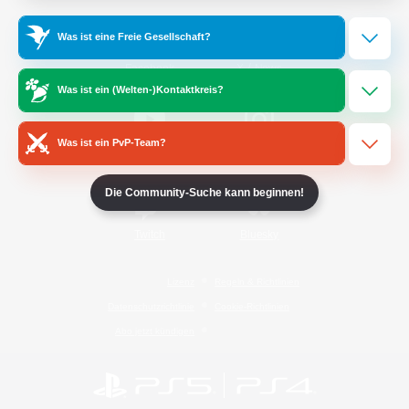
Was ist eine Freie Gesellschaft?
/
Facebook
X
News
Was ist ein (Welten-)Kontaktkreis?
Was ist ein PvP-Team?
YouTube
Instagram
Die Community-Suche kann beginnen!
Twitch
Bluesky
Lizenz
Regeln & Richtlinien
Datenschutzrichtlinie
Cookie-Richtlinien
Abo jetzt kündigen