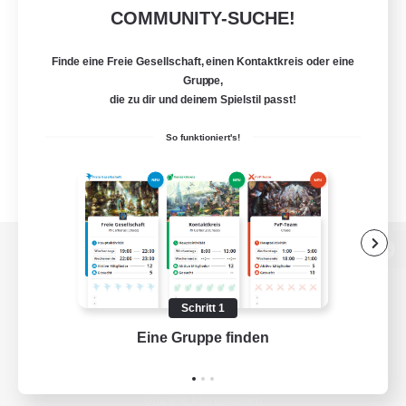
COMMUNITY-SUCHE!
Finde eine Freie Gesellschaft, einen Kontaktkreis oder eine
Gruppe,
die zu dir und deinem Spielstil passt!
So funktioniert's!
Zur PC-Seite
Schritt 1
Eine Gruppe finden
Auf 
Spiel herunterladen
Offizielle Informationen