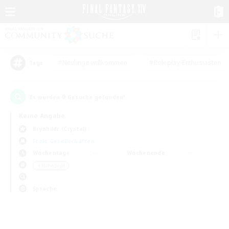
#Neulinge willkommen
#Roleplay-Enthusiasten
Tags
0
Es wurden
Gesuche gefunden!
Keine Angabe
Brynhildr (Crystal)
Freie Gesellschaften
Wochentags
Wochenende
＃Hohe Jagd
Sprache