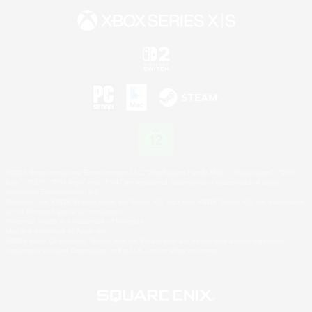
©2026 Sony Interactive Entertainment LLC."PlayStation Family Mark", "PlayStation", "PS5
logo", "PS5", "PS4 logo" and "PS4" are registered trademarks or trademarks of Sony
Interactive Entertainment Inc.
Microsoft, the XBOX Sphere mark, the Series X|S logo and XBOX Series X|S are trademarks
of the Microsoft group of companies.
Nintendo Switch is a trademark of Nintendo.
Mac is a trademark of Apple Inc.
©2026 Valve Corporation. Steam and the Steam logo are trademarks and/or registered
trademarks of Valve Corporation in the U.S. and/or other countries.