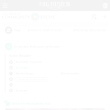
#Glamour-Enthusiasten
#Neulinge willkommen
Tags
8
Es wurden
Gesuche gefunden!
Keine Angabe
Brynhildr (Crystal)
KK & WKK
Wochentags
Wochenende
＃Roleplay-Enthusiasten
Sprache
Welten-Kontaktkreis