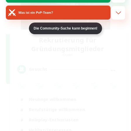
Was ist ein PvP-Team?
Die Community-Suche kann beginnen!
Rekrutierung für
Gründungsmitglieder
Crystal
--
Gesucht
Neulinge willkommen
Berufstätige willkommen
Roleplay-Enthusiasten
Hobbys/Interessen