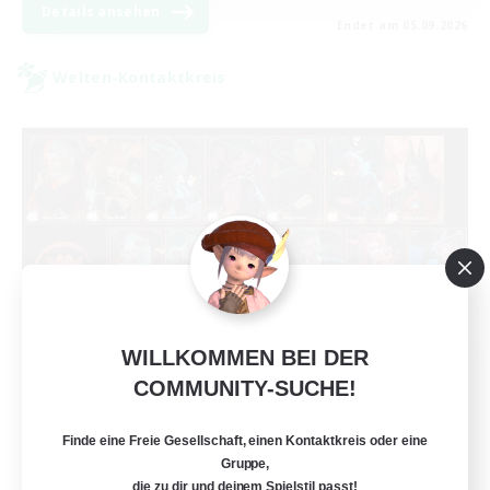
Details ansehen
Endet am 05.09.2026
Welten-Kontaktkreis
WILLKOMMEN BEI DER
Black Lotus Staff
COMMUNITY-SUCHE!
Rekrutierung für neue Mitglieder
Crystal
Finde eine Freie Gesellschaft, einen Kontaktkreis oder eine
1
Gesucht
Gruppe,
die zu dir und deinem Spielstil passt!