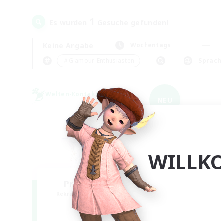
1
Es wurden
Gesuche gefunden!
Keine Angabe
Wochentags
＃Glamour-Enthusiasten
Sprac
Welten-Kontaktkreis
NEU
WILLK
Promised Elysium
Rekrutierung für neue Mitglieder
Crystal