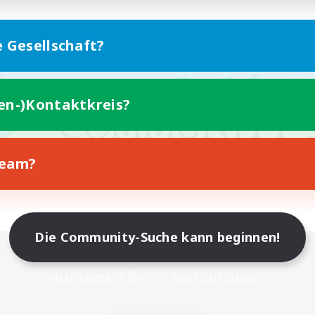
e Gesellschaft?
ten-)Kontaktkreis?
Team?
Die Community-Suche kann beginnen!
Version für Mobilgeräte