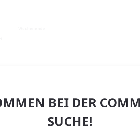
Wochenende
he
OMMEN BEI DER COMM
SUCHE!