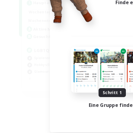
Finde 
Hauptaktivität
0:00
23:00
Wochentags
0:00
23:00
Wochenende
32
Aktive Mitglieder
50
Gesucht
LGBTQIA / POC centered
Spielerevents
Hobbys/Interessen
Glamour-Enthusiasten
EN
Schritt 1
Endet am 30.08.2026
Eine Gruppe find