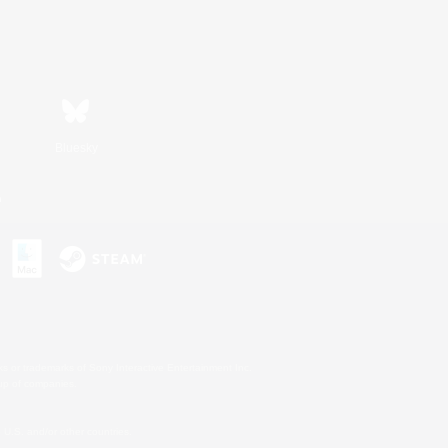
Bluesky
n
s or trademarks of Sony Interactive Entertainment Inc.
up of companies.
U.S. and/or other countries.