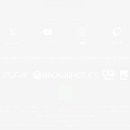
Spiel herunterladen
Offizielle Informationen
X
/
News
YouTube
Instagram
Twitch
Lizenz
Regeln & Richtlinien
Datenschutzrichtlinie
Cookie-Richtlinien
Abo jetzt kündige
 Family Mark", "PlayStation", "PS5 logo", "PS5", "PS4 logo" and "PS4" are registered trademark
XBOX Sphere mark, the Series X|S logo and XBOX Series X|S are trademarks of the Microsoft gro
Nintendo Switch is a trademark of Nintendo.
Mac is a trademark of Apple Inc.
eam and the Steam logo are trademarks and/or registered trademarks of Valve Corporation in the 