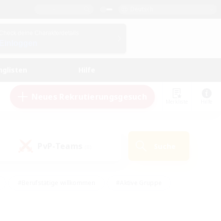
Deutsch
Check deine Charakterdetails
Einloggen
nglisten
Hilfe
Neues Rekrutierungsgesuch
Merkliste
Hilfe
PvP-Teams
Suche
(0)
#Berufstätige willkommen
#Aktive Gruppe
#Hobbys/Interessen
#Studentenfreundlich
#PvP-Enthusiasten
#Hardcore