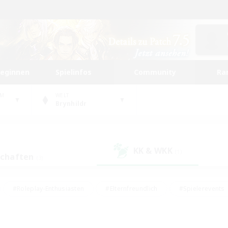
beginnen
Spielinfos
Community
Ra
UM
WELT
Brynhildr
KK & WKK
(1)
schaften
(3)
#Roleplay-Enthusiasten
#Elternfreundlich
#Spielerevents
#Hohe Jagd
#Schatzkarten
#Unterkunft-Enthusiasten
ker/Sammler
#Screenshot-Enthusiasten
#Lore-Enthusiasten