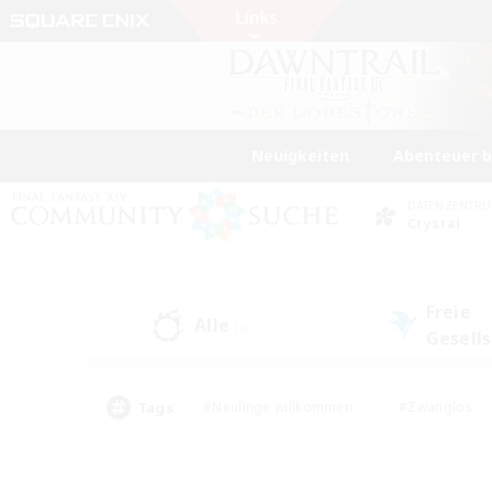
Neuigkeiten
Abenteuer 
DATENZENTR
Crystal
Freie
Alle
(4)
Gesell
Tags
#Neulinge willkommen
#Zwanglos
#Mehrsprachig
#Hochstufige Inhalte
#Glamour-Enthusiasten
#Handwer