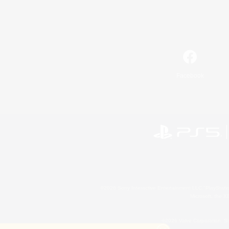
Facebook
©2026 Sony Interactive Entertainment LLC."PlayStation
Microsoft, the 
©2026 Valve Corporation. St