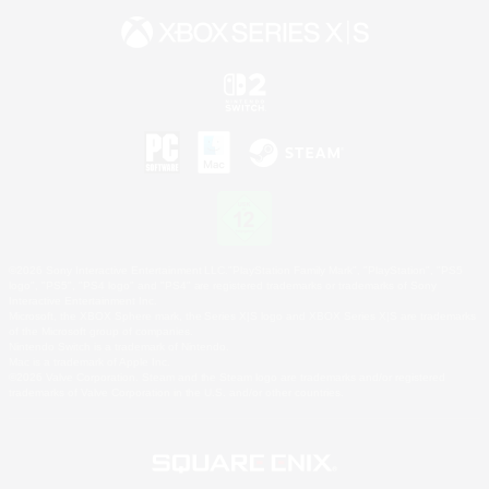
©2026 Sony Interactive Entertainment LLC."PlayStation Family Mark", "PlayStation", "PS5
logo", "PS5", "PS4 logo" and "PS4" are registered trademarks or trademarks of Sony
Interactive Entertainment Inc.
Microsoft, the XBOX Sphere mark, the Series X|S logo and XBOX Series X|S are trademarks
of the Microsoft group of companies.
Nintendo Switch is a trademark of Nintendo.
Mac is a trademark of Apple Inc.
©2026 Valve Corporation. Steam and the Steam logo are trademarks and/or registered
trademarks of Valve Corporation in the U.S. and/or other countries.