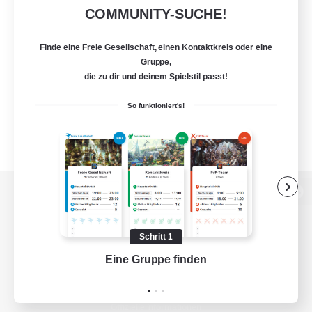
COMMUNITY-SUCHE!
Finde eine Freie Gesellschaft, einen Kontaktkreis oder eine
Gruppe,
die zu dir und deinem Spielstil passt!
So funktioniert's!
Zur PC-Seite
Schritt 1
Eine Gruppe finden
Auf 
Spiel herunterladen
Offizielle Informationen