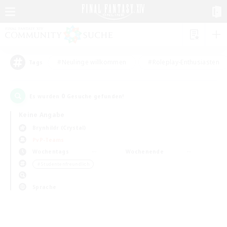
#Neulinge willkommen
#Roleplay-Enthusiasten
Tags
0
Es wurden
Gesuche gefunden!
Keine Angabe
Brynhildr (Crystal)
PvP-Teams
Wochentags
Wochenende
＃Studentenfreundlich
Sprache