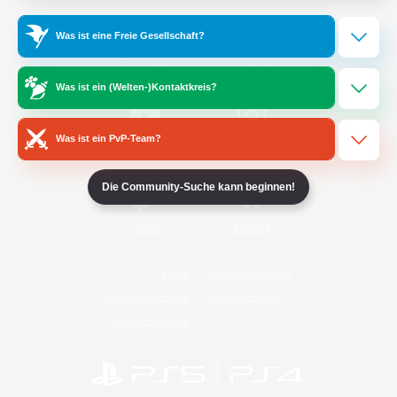
Was ist eine Freie Gesellschaft?
/
Facebook
X
News
Was ist ein (Welten-)Kontaktkreis?
Was ist ein PvP-Team?
YouTube
Instagram
Die Community-Suche kann beginnen!
Twitch
Bluesky
Lizenz
Regeln & Richtlinien
Datenschutzrichtlinie
Cookie-Richtlinien
Abo jetzt kündigen