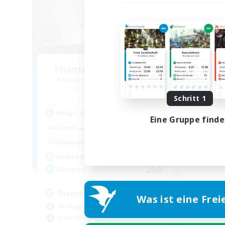
Phantoms of the 13th
Rekrutierung für neue Mitglieder
Diabolos [Crystal]
Schritt 1
Hauptaktivität
Eine Gruppe find
0:00
23:00
Wochentags
0:00
23:00
Wochenende
158
Aktive Mitglieder
250
Gesucht
Discord/VC Available
Was ist eine Frei
Neulinge willkommen
Schatzkarten