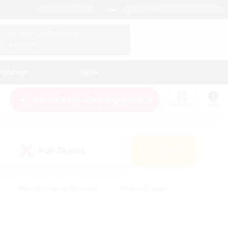
Deutsch
Check deine Charakterdetails
Einloggen
nglisten
Hilfe
Neues Rekrutierungsgesuch
Merkliste
Hilfe
PvP-Teams
Suche
(0)
#Berufstätige willkommen
#Aktive Gruppe
eundlich
#Hardcore
#Hohe Jagd
Hobbys/Interessen
#PvP-Enthusiasten