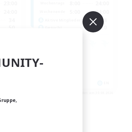
23:00
8:00
24:00
Wochentags
24:00
5:00
24:00
Wochenende
34
4
Aktive Mitglieder
50
20
Gesucht
Neulinge willkommen
UNITY-
Aktive Gruppe
Hochstufige Inhalte
Schatzkarten
EN
EN
m 01.09.2026
Endet am 30.08.2026
Gruppe,