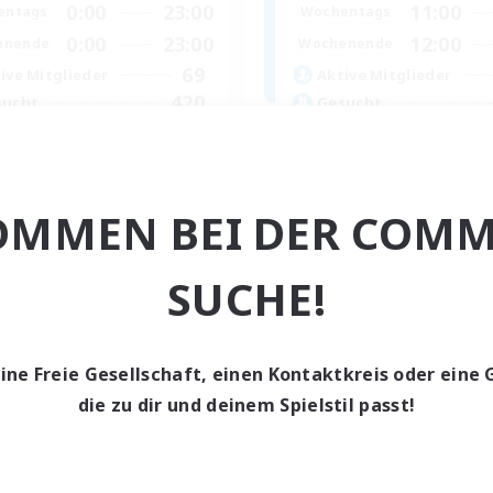
0:00
23:00
11:00
entags
Wochentags
0:00
23:00
12:00
enende
Wochenende
69
ive Mitglieder
Aktive Mitglieder
420
sucht
Gesucht
scord Voice Hangouts
Friendships
ive Gruppe
Neulinge willkommen
bys/Interessen
Hochstufige Inhalte
OMMEN BEI DER COMM
atzkarten
Schatzkarten
elerevents
Aktive Gruppe
SUCHE!
EN
Endet am 04.09.2026
Endet a
eine Freie Gesellschaft, einen Kontaktkreis oder eine 
die zu dir und deinem Spielstil passt!