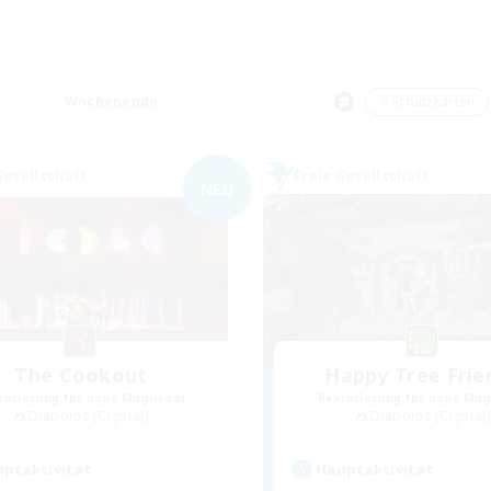
Wochenende
＃Schatzkarten
Gesellschaft
Freie Gesellschaft
NEU
The Cookout
Happy Tree Frie
rutierung für neue Mitglieder
Rekrutierung für neue Mitg
Diabolos [Crystal]
Diabolos [Crystal]
ptaktivität
Hauptaktivität