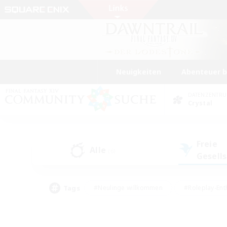
Neuigkeiten
Abenteuer 
DATENZENTR
Crystal
Freie
Alle
(6)
Gesell
Tags
#Neulinge willkommen
#Roleplay-Ent
#Mehrsprachig
#Unterkunft-Enthusias
#Screenshot-Enthusiasten
#Hochstufig