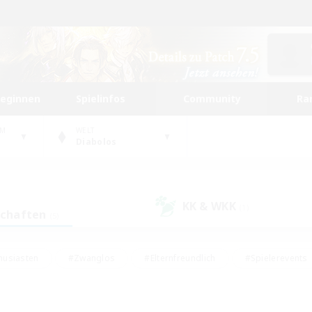
beginnen
Spielinfos
Community
Ra
UM
WELT
Diabolos
KK & WKK
(1)
schaften
(5)
husiasten
#Zwanglos
#Elternfreundlich
#Spielerevents
ten
#Glamour-Enthusiasten
#Schatzkarten
#Studentenfr
e Inhalte
#Lore-Enthusiasten
#Handwerker/Sammler
#