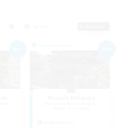
Sprache
Bearbeiten
Freie Gesellschaft
NEU
NEU
nds
Phoenix Reliquary
lieder
Rekrutierung für neue Mitglieder
Diabolos [Crystal]
Hauptaktivität