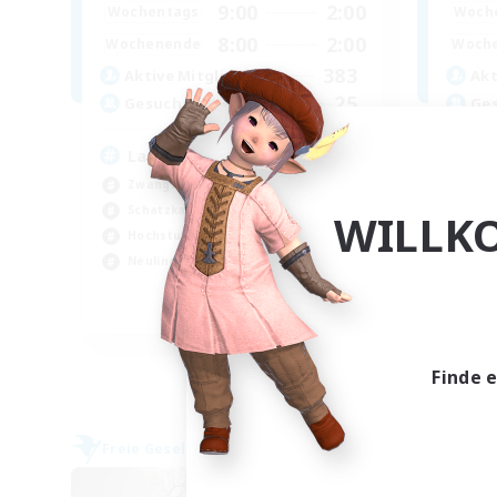
9:00
2:00
Wochentags
Woch
8:00
2:00
Wochenende
Woch
383
Aktive Mitglieder
Akt
25
Gesucht
Ge
Large FC - we do it all
Di
Zwanglos
Akt
Schatzkarten
Hob
WILLK
Hochstufige Inhalte
Sch
Neulinge willkommen
Spi
EN
Endet am 05.09.2026
Finde 
Freie Gesellschaft