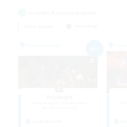
5
Es wurden
Gesuche gefunden!
Keine Angabe
Wochentags
Freie Gesellschaft
Freie 
NEU
Privileged
Rekrutierung für neue Mitglieder
Rek
Diabolos [Crystal]
Hauptaktivität
Hau