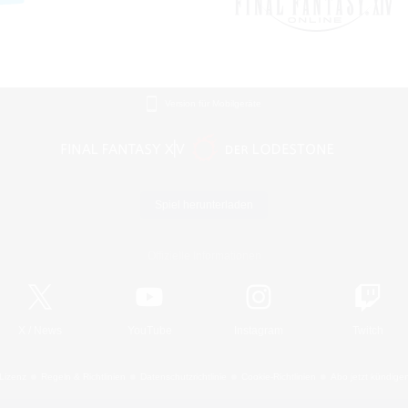
Version für Mobilgeräte
Spiel herunterladen
Offizielle Informationen
X
/
News
YouTube
Instagram
Twitch
Lizenz
Regeln & Richtlinien
Datenschutzrichtlinie
Cookie-Richtlinien
Abo jetzt kündige