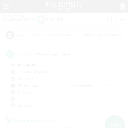
#Neulinge willkommen
#Roleplay-Enthusiasten
Tags
7
Es wurden
Gesuche gefunden!
Keine Angabe
Diabolos (Crystal)
KK & WKK
Wochentags
Wochenende
＃Spielerevents
Sprache
Welten-Kontaktkreis
NEU