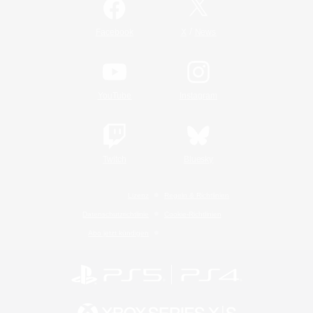
/
Facebook
X
News
YouTube
Instagram
Twitch
Bluesky
Lizenz
Regeln & Richtlinien
Datenschutzrichtlinie
Cookie-Richtlinien
Abo jetzt kündigen