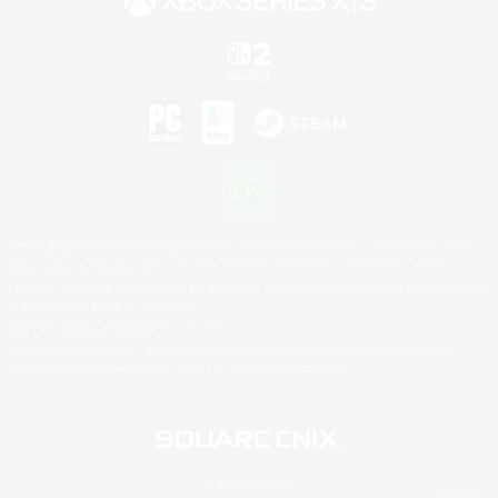
©2026 Sony Interactive Entertainment LLC."PlayStation Family Mark", "PlayStation", "PS5
logo", "PS5", "PS4 logo" and "PS4" are registered trademarks or trademarks of Sony
Interactive Entertainment Inc.
Microsoft, the XBOX Sphere mark, the Series X|S logo and XBOX Series X|S are trademarks
of the Microsoft group of companies.
Nintendo Switch is a trademark of Nintendo.
Mac is a trademark of Apple Inc.
©2026 Valve Corporation. Steam and the Steam logo are trademarks and/or registered
trademarks of Valve Corporation in the U.S. and/or other countries.
© SQUARE ENIX