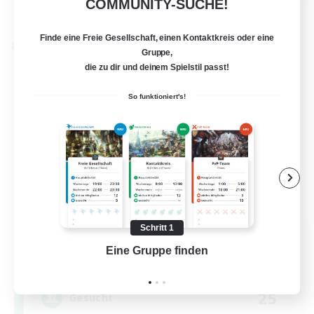
COMMUNITY-SUCHE!
Details ansehen
Endet am 24.08.2026
Finde eine Freie Gesellschaft, einen Kontaktkreis oder eine
Welten-Kontaktkreis
Gruppe,
die zu dir und deinem Spielstil passt!
So funktioniert's!
Schritt 1
Florette
Eine Gruppe finden
Auf 
Rekrutierung für neue Mitglieder
Crystal
25
Gesucht