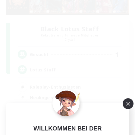
Black Lotus Staff
Rekrutierung für neue Mitglieder
Crystal
1
Gesucht
Lotus Staff
Roleplay-Enthusiasten
Neulinge willkommen
Aktive Gruppe
Spielerevents
EN
WILLKOMMEN BEI DER