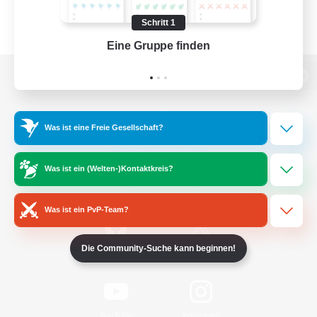
Schritt 1
Eine Gruppe finden
Auf 
Zur PC-Seite
Was ist eine Freie Gesellschaft?
Spiel herunterladen
Was ist ein (Welten-)Kontaktkreis?
Offizielle Informationen
Was ist ein PvP-Team?
Die Community-Suche kann beginnen!
/
Facebook
X
News
YouTube
Instagram