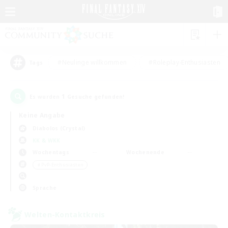
#Neulinge willkommen
#Roleplay-Enthusiasten
Tags
1
Es wurden
Gesuche gefunden!
Keine Angabe
Diabolos (Crystal)
KK & WKK
Wochentags
Wochenende
＃PvP-Enthusiasten
Sprache
Welten-Kontaktkreis