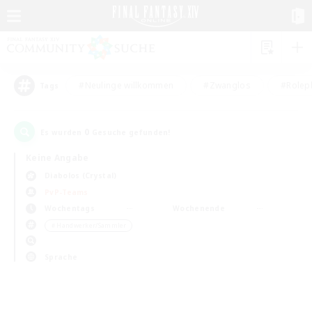
#Neulinge willkommen
#Zwanglos
#Rolepl
Tags
0
Es wurden
Gesuche gefunden!
Keine Angabe
Diabolos (Crystal)
PvP-Teams
Wochentags
Wochenende
＃Handwerker/Sammler
Sprache