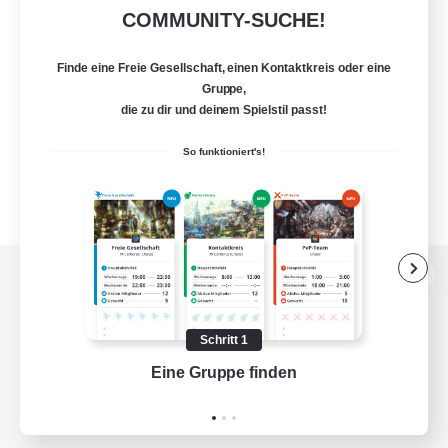
COMMUNITY-SUCHE!
Finde eine Freie Gesellschaft, einen Kontaktkreis oder eine
Gruppe,
die zu dir und deinem Spielstil passt!
So funktioniert's!
Zur PC-Seite
Schritt 1
Eine Gruppe finden
Auf 
Spiel herunterladen
Offizielle Informationen