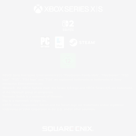
©2026 Sony Interactive Entertainment LLC."PlayStation Family Mark", "PlayStation", "PS5
logo", "PS5", "PS4 logo" and "PS4" are registered trademarks or trademarks of Sony
Interactive Entertainment Inc.
Microsoft, the XBOX Sphere mark, the Series X|S logo and XBOX Series X|S are trademarks
of the Microsoft group of companies.
Nintendo Switch is a trademark of Nintendo.
Mac is a trademark of Apple Inc.
©2026 Valve Corporation. Steam and the Steam logo are trademarks and/or registered
trademarks of Valve Corporation in the U.S. and/or other countries.