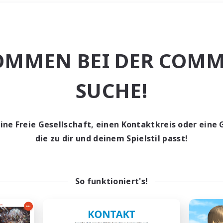
Wochenende
＃Hochstufige Inh
OMMEN BEI DER COMM
SUCHE!
eine Freie Gesellschaft, einen Kontaktkreis oder eine 
0 Gesuche
die zu dir und deinem Spielstil passt!
den keine Gesuche ge
So funktioniert's!
t aufgeben! Versuche es mit anderen Suchfil