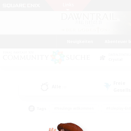
Neuigkeiten
Abenteuer 
DATENZENTR
Crystal
Freie
Alle
(8)
Gesell
Tags
#Neulinge willkommen
#Roleplay-Ent
#Mehrsprachig
#Studentenfreundlich
#Screenshot-Enthusiasten
#Har