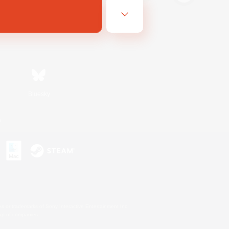
Bluesky
n
s or trademarks of Sony Interactive Entertainment Inc.
up of companies.