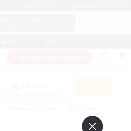
Deutsch
Check deine Charakterdetails
Einloggen
nglisten
Hilfe
Neues Rekrutierungsgesuch
Merkliste
Hilfe
PvP-Teams
Suche
(0)
#Berufstätige willkommen
#Aktive Gruppe
en
#Handwerker/Sammler
#Hohe Jagd
Enthusiasten
#PvP-Enthusiasten