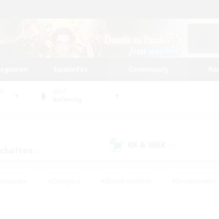
beginnen
Spielinfos
Community
Ra
UM
WELT
Balmung
KK & WKK
(6)
schaften
(2)
husiasten
#Zwanglos
#Elternfreundlich
#Spielerevents
#Unterkunft-Enthusiasten
#Glamour-Enthusiasten
#Schatzkart
dcore
#Hochstufige Inhalte
#Hobbys/Interessen
#Lore-