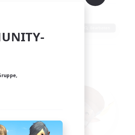
alte
Sprache
Bearbeiten
UNITY-
Gruppe,
funden.
tern!