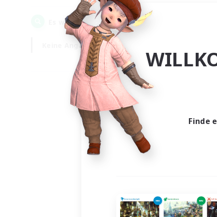
0
Es wurden
Gesuche gefunden!
Keine Angabe
Wochentags
WILLK
Finde 
Es wur
Nich