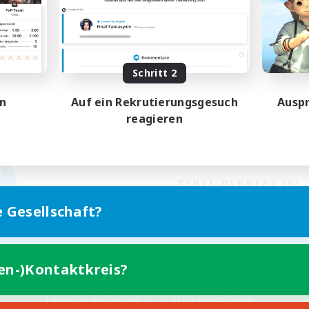
Schritt 2
en
Auf ein Rekrutierungsgesuch
Auspr
reagieren
e Gesellschaft?
ten-)Kontaktkreis?
Version für Mobilgeräte