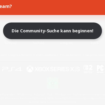
Team?
Spiel herunterladen
Offizielle Informationen
Die Community-Suche kann beginnen!
X
/
News
YouTube
Instagram
Twitch
Lizenz
Regeln & Richtlinien
Datenschutzrichtlinie
Cookie-Richtlinien
Abo jetzt kündige
 Family Mark", "PlayStation", "PS5 logo", "PS5", "PS4 logo" and "PS4" are registered trademark
XBOX Sphere mark, the Series X|S logo and XBOX Series X|S are trademarks of the Microsoft gro
Nintendo Switch is a trademark of Nintendo.