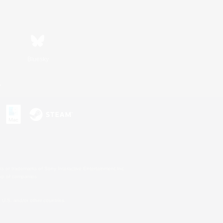
Bluesky
n
s or trademarks of Sony Interactive Entertainment Inc.
up of companies.
U.S. and/or other countries.