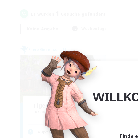
1
Es wurden
Gesuche gefunden!
Keine Angabe
Wochentags
Freie Gesellschaft
WILLK
Tiger & Moon Bunnies
Rekrutierung für neue Mitglieder
Goblin [Crystal]
Hauptaktivität
Finde 