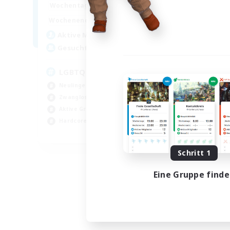
1:00
24:00
Wochentags
1:00
24:00
Wochenende
30
Aktive Mitglieder
50
Gesucht
LGBTQIA+
Neulinge willkommen
Zwanglos
Aktive Gruppe
Hardcore
EN
Endet am 27.08.2026
Schritt 1
Eine Gruppe find