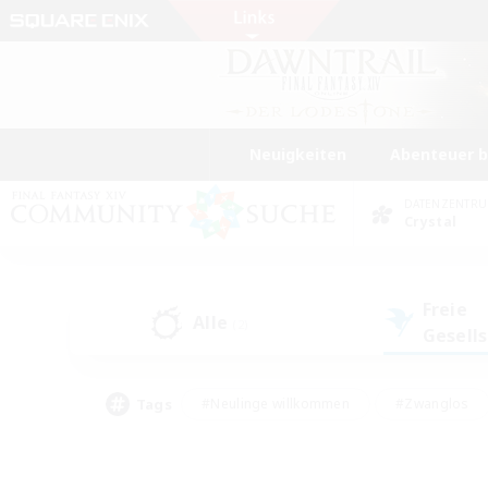
Neuigkeiten
Abenteuer 
DATENZENTR
Crystal
Freie
Alle
(2)
Gesell
Tags
#Neulinge willkommen
#Zwanglos
#Mehrsprachig
#Hochstufige Inhalte
#Glamour-Enthusiasten
#Handwer