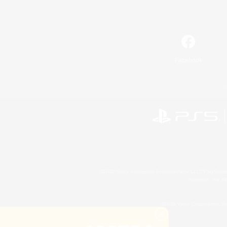
Facebook
©2026 Sony Interactive Entertainment LLC."PlayStation
Microsoft, the 
©2026 Valve Corporation. St