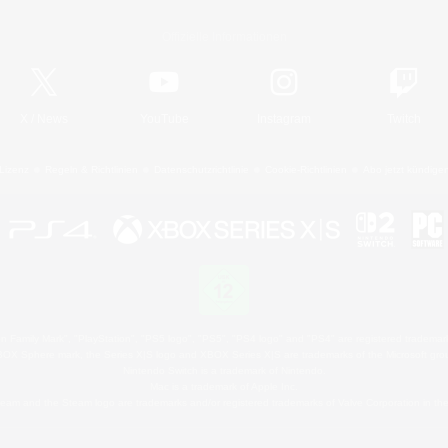
Offizielle Informationen
X
/
News
YouTube
Instagram
Twitch
Lizenz
Regeln & Richtlinien
Datenschutzrichtlinie
Cookie-Richtlinien
Abo jetzt kündige
 Family Mark", "PlayStation", "PS5 logo", "PS5", "PS4 logo" and "PS4" are registered trademark
XBOX Sphere mark, the Series X|S logo and XBOX Series X|S are trademarks of the Microsoft gro
Nintendo Switch is a trademark of Nintendo.
Mac is a trademark of Apple Inc.
eam and the Steam logo are trademarks and/or registered trademarks of Valve Corporation in the 