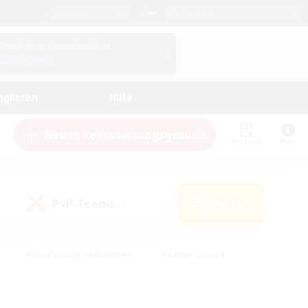
Deutsch
Check deine Charakterdetails
Einloggen
nglisten
Hilfe
Neues Rekrutierungsgesuch
Merkliste
Hilfe
PvP-Teams
Suche
(0)
#Berufstätige willkommen
#Aktive Gruppe
#Hobbys/Interessen
#Studentenfreundlich
#PvP-Enthusiasten
#Hardcore