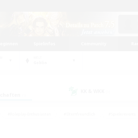
beginnen
Spielinfos
Community
Ra
UM
WELT
Goblin
KK & WKK
(1)
schaften
(1)
#Roleplay-Enthusiasten
#Elternfreundlich
#Spielerevents
#Hohe Jagd
#Schatzkarten
#Unterkunft-Enthusiasten
ker/Sammler
#Screenshot-Enthusiasten
#Lore-Enthusiasten