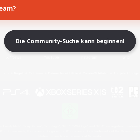
Team?
Spiel herunterladen
Offizielle Informationen
Die Community-Suche kann beginnen!
X
/
News
YouTube
Instagram
Twitch
Lizenz
Regeln & Richtlinien
Datenschutzrichtlinie
Cookie-Richtlinien
Abo jetzt kündige
 Family Mark", "PlayStation", "PS5 logo", "PS5", "PS4 logo" and "PS4" are registered trademark
XBOX Sphere mark, the Series X|S logo and XBOX Series X|S are trademarks of the Microsoft gro
Nintendo Switch is a trademark of Nintendo.