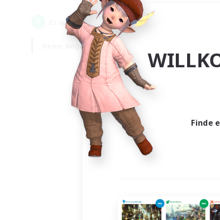
0
Es wurden
Gesuche gefunden!
Keine Angabe
Wochentags
WILLK
Finde 
Es wur
Nich