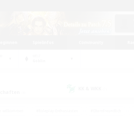
beginnen
Spielinfos
Community
Ra
UM
WELT
Goblin
KK & WKK
(7)
schaften
(8)
e willkommen
#Roleplay-Enthusiasten
#Elternfreundlich
#Studentenfreundlich
#Mehrsprachig
#Unterkunft-Enthusiast
d
#Hochstufige Inhalte
#Handwerker/Sammler
#PvP-Ent