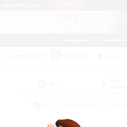
Neuigkeiten
Abenteuer 
DATENZENTR
Crystal
Freie
Alle
(15)
Gesell
Tags
#Glamour-Enthusiasten
#Neuling
#Aktive Gruppe
#Berufstätige willkommen
#Lore-Enthusiasten
#Hohe Jag