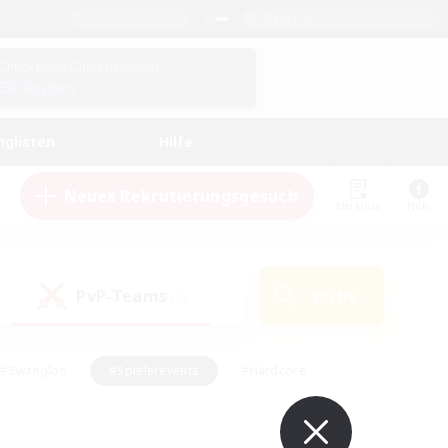
Deutsch
Check deine Charakterdetails
Einloggen
nglisten
Hilfe
Neues Rekrutierungsgesuch
Merkliste
Hilfe
PvP-Teams
Suche
(0)
#Zwanglos
#Spielerevents
#Hardcore
en
#Schatzkarten
#Screenshot-Enthusiasten
husiasten
#Hobbys/Interessen