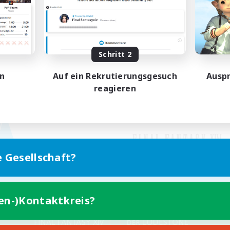
Schritt 2
en
Auf ein Rekrutierungsgesuch
Auspr
reagieren
e Gesellschaft?
ten-)Kontaktkreis?
Version für Mobilgeräte