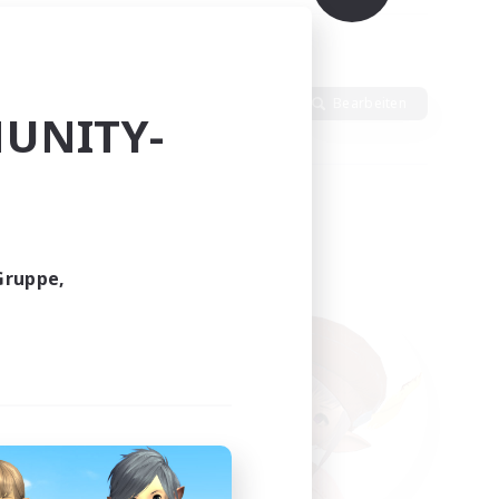
Sprache
Bearbeiten
UNITY-
Gruppe,
funden.
tern!