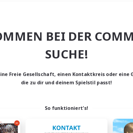
Wochenende
＃Spielerevents
OMMEN BEI DER COMM
SUCHE!
eine Freie Gesellschaft, einen Kontaktkreis oder eine 
0 Gesuche
die zu dir und deinem Spielstil passt!
den keine Gesuche ge
So funktioniert's!
t aufgeben! Versuche es mit anderen Suchfil