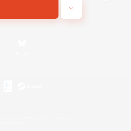
Bluesky
n
s or trademarks of Sony Interactive Entertainment Inc.
up of companies.