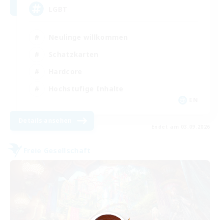
LGBT
Neulinge willkommen
Schatzkarten
Hardcore
Hochstufige Inhalte
EN
Details ansehen
Endet am 03.09.2026
Freie Gesellschaft