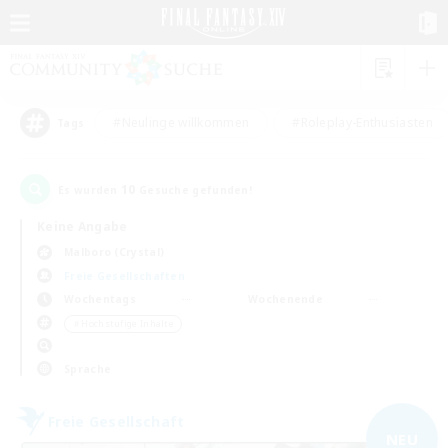
#Neulinge willkommen
#Roleplay-Enthusiasten
Tags
10
Es wurden
Gesuche gefunden!
Keine Angabe
Malboro (Crystal)
Freie Gesellschaften
Wochentags
Wochenende
＃Hochstufige Inhalte
Sprache
Freie Gesellschaft
NEU