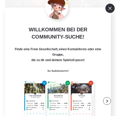
WILLKOMMEN BEI DER
Dank Posse
COMMUNITY-SUCHE!
Rekrutierung für neue Mitglieder
Malboro [Crystal]
Finde eine Freie Gesellschaft, einen Kontaktkreis oder eine
--
Gesucht
Gruppe,
die zu dir und deinem Spielstil passt!
Casual
So funktioniert's!
Neulinge willkommen
Hochstufige Inhalte
Zwanglos
Aktive Gruppe