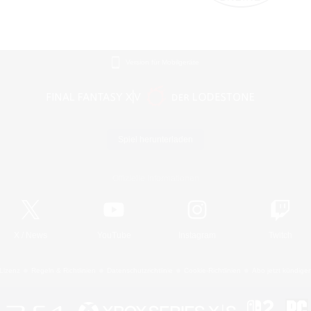
Version für Mobilgeräte
Spiel herunterladen
Offizielle Informationen
X
/
News
YouTube
Instagram
Twitch
Lizenz
Regeln & Richtlinien
Datenschutzrichtlinie
Cookie-Richtlinien
Abo jetzt kündige