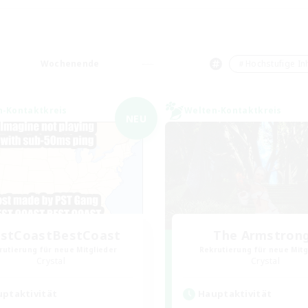
Wochenende
＃Hochstufige Inh
n-Kontaktkreis
Welten-Kontaktkreis
NEU
stCoastBestCoast
The Armstron
rutierung für neue Mitglieder
Rekrutierung für neue Mitg
Crystal
Crystal
ptaktivität
Hauptaktivität