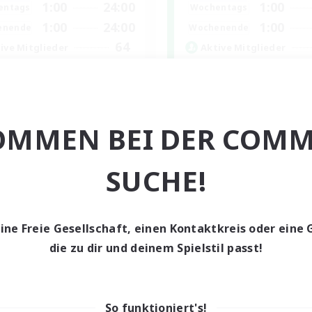
1:00
24:00
1:00
entags
Wochentags
1:00
24:00
1:00
enende
Wochenende
64
ive Mitglieder
Aktive Mitglieder
999
sucht
Gesucht
CBC
Memer
bys/Interessen
Aktive Gruppe
OMMEN BEI DER COMM
hstufige Inhalte
Hardcore
ufstätige willkommen
Hochstufige Inhalte
linge willkommen
PvP-Enthusiasten
SUCHE!
EN
Endet am 01.09.2026
Endet a
eine Freie Gesellschaft, einen Kontaktkreis oder eine 
die zu dir und deinem Spielstil passt!
n-Kontaktkreis
So funktioniert's!