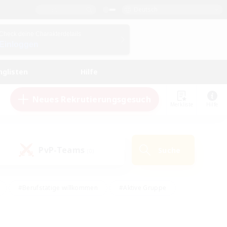
Deutsch
Check deine Charakterdetails
Einloggen
nglisten
Hilfe
Neues Rekrutierungsgesuch
Merkliste
Hilfe
PvP-Teams
Suche
(0)
#Berufstätige willkommen
#Aktive Gruppe
#Schatzkarten
#Screenshot-Enthusiasten
Interessen
#PvP-Enthusiasten