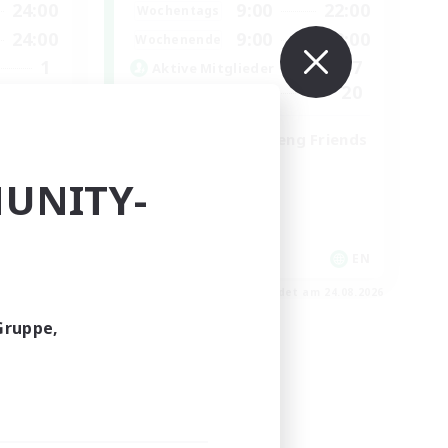
24:00
9:00
22:00
Wochentags
24:00
9:00
22:00
Wochenende
1
7
Aktive Mitglieder
20
20
Gesucht
Cross-DC Moodeng Friends
Neulinge willkommen
UNITY-
Schatzkarten
Hochstufige Inhalte
Zwanglos
EN
EN
m 30.08.2026
Endet am 24.08.2026
Gruppe,