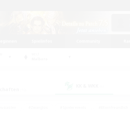
beginnen
Spielinfos
Community
Ra
UM
WELT
Malboro
KK & WKK
(6)
schaften
(10)
husiasten
#Zwanglos
#Spielerevents
#Elternfreundlich
#Unterkunft-Enthusiasten
#Studentenfreundlich
#Hardcore
gd
#Handwerker/Sammler
#Lore-Enthusiasten
#Hobbys/