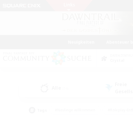
Neuigkeiten
Abenteuer 
DATENZENTR
Crystal
Freie
Alle
(16)
Gesell
Tags
#Neulinge willkommen
#Roleplay-Ent
#Mehrsprachig
#Glamour-Enthusiasten
#Hochstufige Inhalte
#Hohe Ja