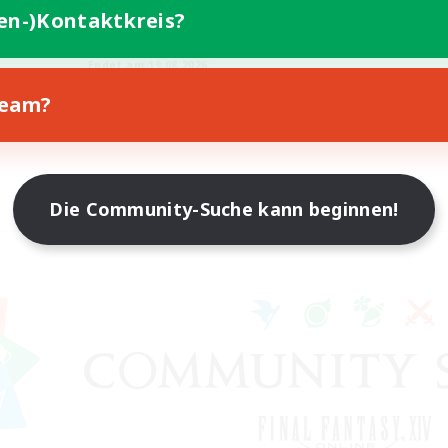
elerevents
ten-)Kontaktkreis?
EN
Endet am 19.08.2026
Team?
Die Community-Suche kann beginnen!