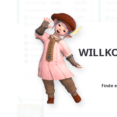
0:00
23:00
Wochentags
Woch
0:00
23:00
Wochenende
Woch
999
Aktive Mitglieder
Akt
999
Gesucht
Ge
Completion
W
Hohe Jagd
Hob
WILLK
Hochstufige Inhalte
Hoc
Spielerevents
Ber
Handwerker/Sammler
Neu
EN
Endet am 03.09.2026
Finde 
Welten-Kontaktkreis
Welte