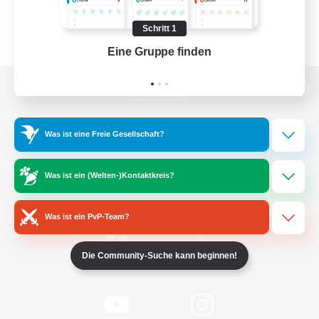
Schritt 1
Eine Gruppe finden
Auf 
Zur PC-Seite
Was ist eine Freie Gesellschaft?
Spiel herunterladen
Was ist ein (Welten-)Kontaktkreis?
Offizielle Informationen
Was ist ein PvP-Team?
Die Community-Suche kann beginnen!
/
Facebook
X
News