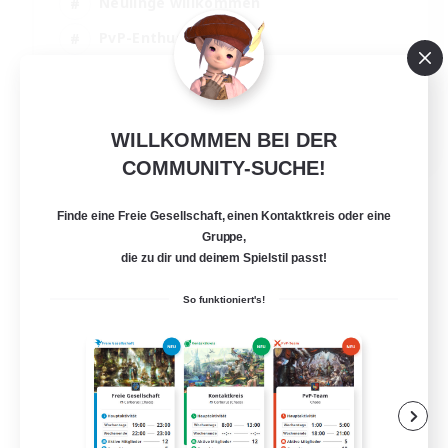
Neulinge willkommen
PvP-Enthusiasten
Zwanglos
Aktive Gruppe
EN
WILLKOMMEN BEI DER
COMMUNITY-SUCHE!
Details ansehen
Endet am 05.09.2026
Finde eine Freie Gesellschaft, einen Kontaktkreis oder eine
Gruppe,
die zu dir und deinem Spielstil passt!
So funktioniert's!