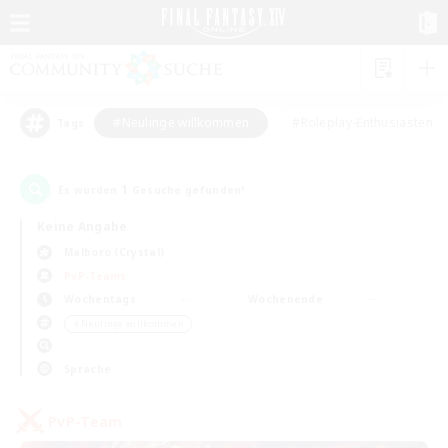
#Neulinge willkommen
#Roleplay-Enthusiasten
Tags
1
Es wurden
Gesuche gefunden!
Keine Angabe
Malboro (Crystal)
PvP-Teams
Wochentags
Wochenende
＃Neulinge willkommen
Sprache
PvP-Team