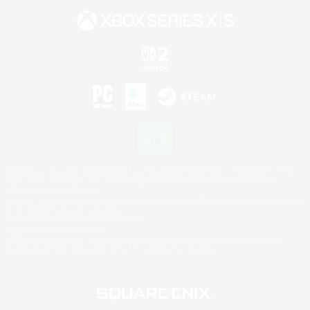
©2026 Sony Interactive Entertainment LLC."PlayStation Family Mark", "PlayStation", "PS5
logo", "PS5", "PS4 logo" and "PS4" are registered trademarks or trademarks of Sony
Interactive Entertainment Inc.
Microsoft, the XBOX Sphere mark, the Series X|S logo and XBOX Series X|S are trademarks
of the Microsoft group of companies.
Nintendo Switch is a trademark of Nintendo.
Mac is a trademark of Apple Inc.
©2026 Valve Corporation. Steam and the Steam logo are trademarks and/or registered
trademarks of Valve Corporation in the U.S. and/or other countries.