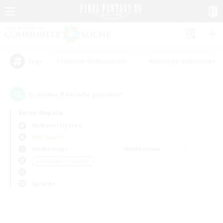
#Glamour-Enthusiasten
#Neulinge willkommen
Tags
0
Es wurden
Gesuche gefunden!
Keine Angabe
Malboro (Crystal)
PvP-Teams
Wochentags
Wochenende
＃Handwerker/Sammler
Sprache