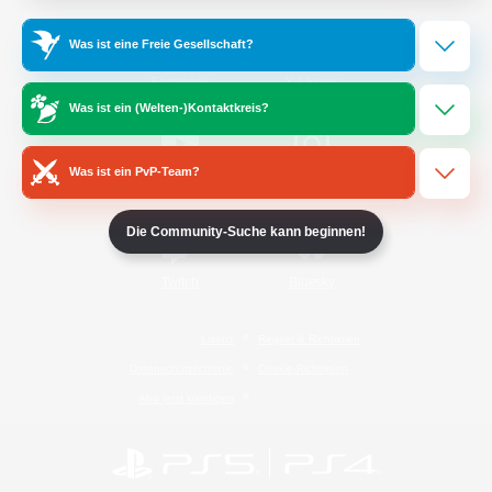
Was ist eine Freie Gesellschaft?
/
Facebook
X
News
Was ist ein (Welten-)Kontaktkreis?
Was ist ein PvP-Team?
YouTube
Instagram
Die Community-Suche kann beginnen!
Twitch
Bluesky
Lizenz
Regeln & Richtlinien
Datenschutzrichtlinie
Cookie-Richtlinien
Abo jetzt kündigen