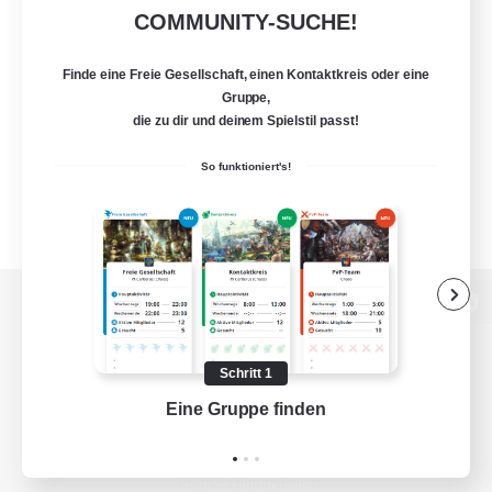
COMMUNITY-SUCHE!
Finde eine Freie Gesellschaft, einen Kontaktkreis oder eine
Gruppe,
die zu dir und deinem Spielstil passt!
So funktioniert's!
Zur PC-Seite
Schritt 1
Eine Gruppe finden
Auf 
Spiel herunterladen
Offizielle Informationen