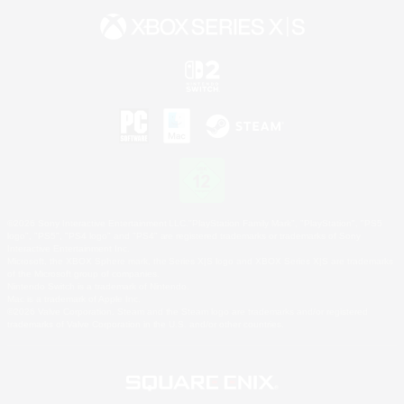
©2026 Sony Interactive Entertainment LLC."PlayStation Family Mark", "PlayStation", "PS5
logo", "PS5", "PS4 logo" and "PS4" are registered trademarks or trademarks of Sony
Interactive Entertainment Inc.
Microsoft, the XBOX Sphere mark, the Series X|S logo and XBOX Series X|S are trademarks
of the Microsoft group of companies.
Nintendo Switch is a trademark of Nintendo.
Mac is a trademark of Apple Inc.
©2026 Valve Corporation. Steam and the Steam logo are trademarks and/or registered
trademarks of Valve Corporation in the U.S. and/or other countries.