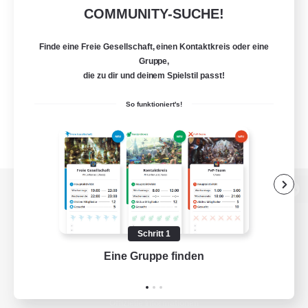
COMMUNITY-SUCHE!
Finde eine Freie Gesellschaft, einen Kontaktkreis oder eine
Gruppe,
die zu dir und deinem Spielstil passt!
So funktioniert's!
Zur PC-Seite
Schritt 1
Eine Gruppe finden
Auf 
Spiel herunterladen
Offizielle Informationen