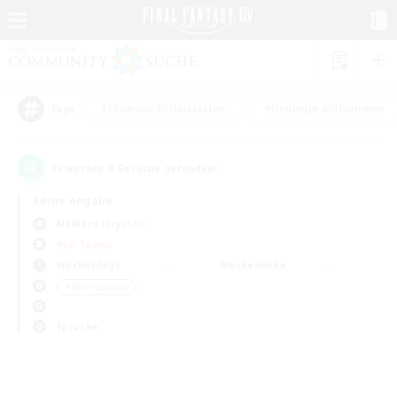
#Glamour-Enthusiasten
#Neulinge willkommen
Tags
0
Es wurden
Gesuche gefunden!
Keine Angabe
Malboro (Crystal)
PvP-Teams
Wochentags
Wochenende
＃Mehrsprachig
Sprache