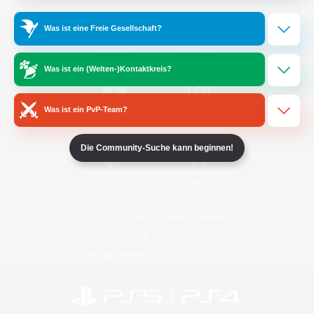
Was ist eine Freie Gesellschaft?
/
Facebook
X
News
Was ist ein (Welten-)Kontaktkreis?
Was ist ein PvP-Team?
YouTube
Instagram
Die Community-Suche kann beginnen!
Twitch
Bluesky
Lizenz
Regeln & Richtlinien
Datenschutzrichtlinie
Cookie-Richtlinien
Abo jetzt kündigen