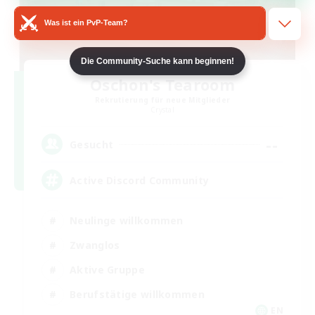
Was ist ein PvP-Team?
Die Community-Suche kann beginnen!
Oschon's Tearoom
Rekrutierung für neue Mitglieder
Crystal
--
Gesucht
Active Discord Community
Neulinge willkommen
Zwanglos
Aktive Gruppe
Berufstätige willkommen
EN