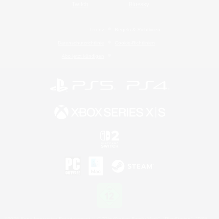
Twitch
Bluesky
Lizenz
Regeln & Richtlinien
Datenschutzrichtlinie
Cookie-Richtlinien
Abo jetzt kündigen
©2026 Sony Interactive Entertainment LLC."PlayStation Family Mark", "PlayStation", "PS5