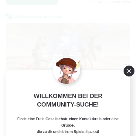
Endet am 24.08.2026
Welten-Kontaktkreis
WILLKOMMEN BEI DER
TeamDeng
COMMUNITY-SUCHE!
Rekrutierung für neue Mitglieder
Crystal
Finde eine Freie Gesellschaft, einen Kontaktkreis oder eine
20
Gesucht
Gruppe,
die zu dir und deinem Spielstil passt!