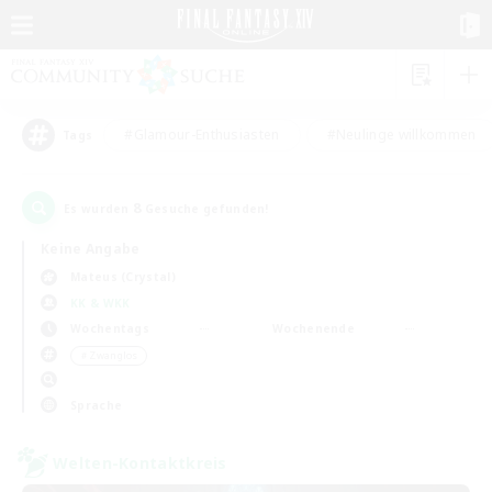
#Glamour-Enthusiasten
#Neulinge willkommen
Tags
8
Es wurden
Gesuche gefunden!
Keine Angabe
Mateus (Crystal)
KK & WKK
Wochentags
Wochenende
＃Zwanglos
Sprache
Welten-Kontaktkreis