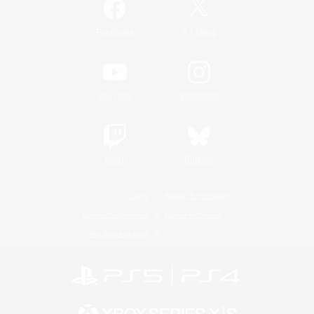
/
Facebook
X
News
YouTube
Instagram
Twitch
Bluesky
Lizenz
Regeln & Richtlinien
Datenschutzrichtlinie
Cookie-Richtlinien
Abo jetzt kündigen