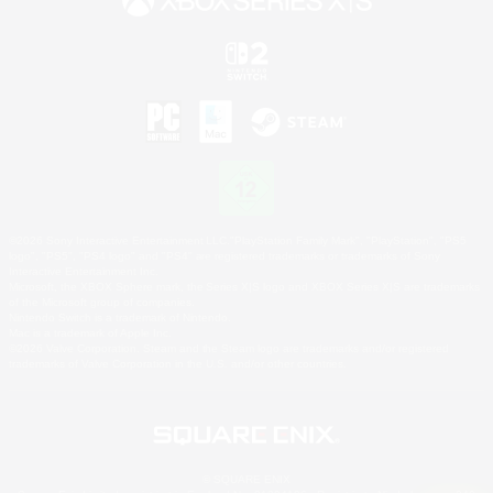
©2026 Sony Interactive Entertainment LLC."PlayStation Family Mark", "PlayStation", "PS5
logo", "PS5", "PS4 logo" and "PS4" are registered trademarks or trademarks of Sony
Interactive Entertainment Inc.
Microsoft, the XBOX Sphere mark, the Series X|S logo and XBOX Series X|S are trademarks
of the Microsoft group of companies.
Nintendo Switch is a trademark of Nintendo.
Mac is a trademark of Apple Inc.
©2026 Valve Corporation. Steam and the Steam logo are trademarks and/or registered
trademarks of Valve Corporation in the U.S. and/or other countries.
© SQUARE ENIX