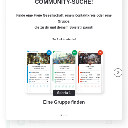
COMMUNITY-SUCHE!
Details ansehen
Endet am 24.08.2026
Finde eine Freie Gesellschaft, einen Kontaktkreis oder eine
Welten-Kontaktkreis
Gruppe,
die zu dir und deinem Spielstil passt!
So funktioniert's!
Schritt 1
Florette
Eine Gruppe finden
Auf 
Rekrutierung für neue Mitglieder
Crystal
25
Gesucht