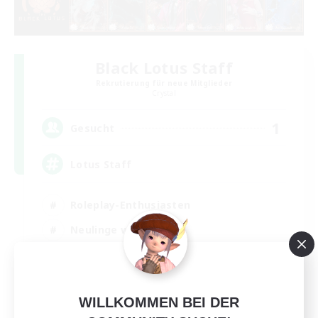
Black Lotus Staff
Rekrutierung für neue Mitglieder
Crystal
1
Gesucht
Lotus Staff
Roleplay-Enthusiasten
Neulinge willkommen
Aktive Gruppe
Spielerevents
EN
WILLKOMMEN BEI DER