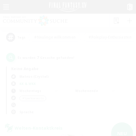
#Neulinge willkommen
#Roleplay-Enthusiasten
Tags
7
Es wurden
Gesuche gefunden!
Keine Angabe
Mateus (Crystal)
KK & WKK
Wochentags
Wochenende
＃Spielerevents
Sprache
Welten-Kontaktkreis
NEU