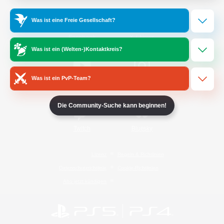
Was ist eine Freie Gesellschaft?
/
Facebook
X
News
Was ist ein (Welten-)Kontaktkreis?
Was ist ein PvP-Team?
YouTube
Instagram
Die Community-Suche kann beginnen!
Twitch
Bluesky
Lizenz
Regeln & Richtlinien
Datenschutzrichtlinie
Cookie-Richtlinien
Abo jetzt kündigen