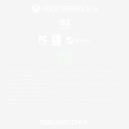
©2026 Sony Interactive Entertainment LLC."PlayStation Family Mark", "PlayStation", "PS5
logo", "PS5", "PS4 logo" and "PS4" are registered trademarks or trademarks of Sony
Interactive Entertainment Inc.
Microsoft, the XBOX Sphere mark, the Series X|S logo and XBOX Series X|S are trademarks
of the Microsoft group of companies.
Nintendo Switch is a trademark of Nintendo.
Mac is a trademark of Apple Inc.
©2026 Valve Corporation. Steam and the Steam logo are trademarks and/or registered
trademarks of Valve Corporation in the U.S. and/or other countries.