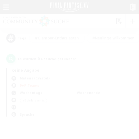
#Glamour-Enthusiasten
#Neulinge willkommen
Tags
0
Es wurden
Gesuche gefunden!
Keine Angabe
Mateus (Crystal)
PvP-Teams
Wochentags
Wochenende
＃Spielerevents
Sprache