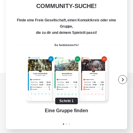
COMMUNITY-SUCHE!
Finde eine Freie Gesellschaft, einen Kontaktkreis oder eine
Gruppe,
die zu dir und deinem Spielstil passt!
So funktioniert's!
Zur PC-Seite
Schritt 1
Eine Gruppe finden
Auf 
Spiel herunterladen
Offizielle Informationen