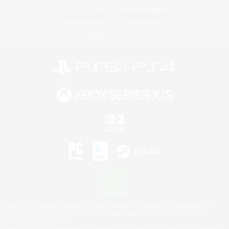
Lizenz
Regeln & Richtlinien
Datenschutzrichtlinie
Cookie-Richtlinien
Abo jetzt kündigen
©2026 Sony Interactive Entertainment LLC."PlayStation Family Mark", "PlayStation", "PS5
logo", "PS5", "PS4 logo" and "PS4" are registered trademarks or trademarks of Sony
Interactive Entertainment Inc.
Microsoft, the XBOX Sphere mark, the Series X|S logo and XBOX Series X|S are trademarks