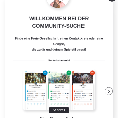
WILLKOMMEN BEI DER
Khuruldai
COMMUNITY-SUCHE!
Rekrutierung für neue Mitglieder
Balmung [Crystal]
Finde eine Freie Gesellschaft, einen Kontaktkreis oder eine
100
Gesucht
Gruppe,
die zu dir und deinem Spielstil passt!
Adventure
So funktioniert's!
Roleplay-Enthusiasten
Lore-Enthusiasten
Spielerevents
Neulinge willkommen
EN
Schritt 1
Details ansehen