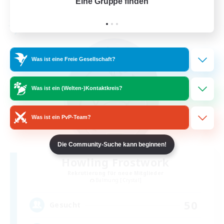
Eine Gruppe finden
Auf 
Endet am 24.08.2026
Freie Gesellschaft
Was ist eine Freie Gesellschaft?
Was ist ein (Welten-)Kontaktkreis?
Was ist ein PvP-Team?
Die Community-Suche kann beginnen!
Howling Frostwork
Rekrutierung für neue Mitglieder
Balmung [Crystal]
50
Gesucht