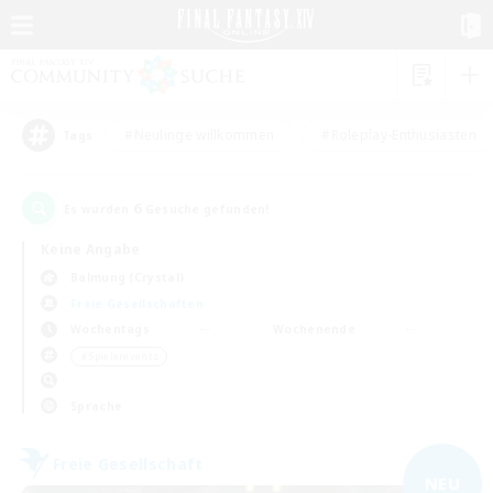
#Neulinge willkommen
#Roleplay-Enthusiasten
Tags
6
Es wurden
Gesuche gefunden!
Keine Angabe
Balmung (Crystal)
Freie Gesellschaften
Wochentags
Wochenende
＃Spielerevents
Sprache
Freie Gesellschaft
NEU