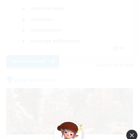
Aktive Gruppe
Zwanglos
Spielerevents
Neulinge willkommen
EN
Details ansehen
Endet am 29.08.2026
Freie Gesellschaft