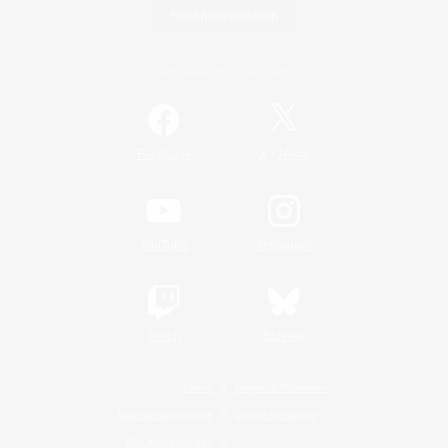
Spiel herunterladen
Offizielle Informationen
/
Facebook
X
News
YouTube
Instagram
Twitch
Bluesky
Lizenz
Regeln & Richtlinien
Datenschutzrichtlinie
Cookie-Richtlinien
Abo jetzt kündigen