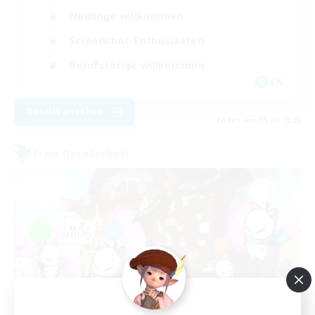
Neulinge willkommen
Screenshot-Enthusiasten
Berufstätige willkommen
EN
Details ansehen
Endet am 05.09.2026
Freie Gesellschaft