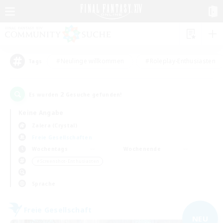
#Neulinge willkommen
#Roleplay-Enthusiasten
Tags
2
Es wurden
Gesuche gefunden!
Keine Angabe
Zalera (Crystal)
Freie Gesellschaften
Wochentags
Wochenende
＃Screenshot-Enthusiasten
Sprache
Freie Gesellschaft
NEU