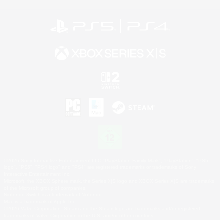
©2026 Sony Interactive Entertainment LLC."PlayStation Family Mark", "PlayStation", "PS5
logo", "PS5", "PS4 logo" and "PS4" are registered trademarks or trademarks of Sony
Interactive Entertainment Inc.
Microsoft, the XBOX Sphere mark, the Series X|S logo and XBOX Series X|S are trademarks
of the Microsoft group of companies.
Nintendo Switch is a trademark of Nintendo.
Mac is a trademark of Apple Inc.
©2026 Valve Corporation. Steam and the Steam logo are trademarks and/or registered
trademarks of Valve Corporation in the U.S. and/or other countries.