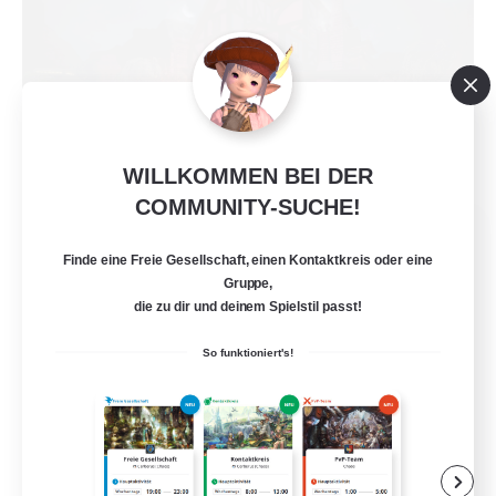
WILLKOMMEN BEI DER
COMMUNITY-SUCHE!
Field & Forge Ind.
Rekrutierung für neue Mitglieder
Finde eine Freie Gesellschaft, einen Kontaktkreis oder eine
Balmung [Crystal]
Gruppe,
die zu dir und deinem Spielstil passt!
15
Gesucht
So funktioniert's!
LGBT+ SafePlace
Neulinge willkommen
Roleplay-Enthusiasten