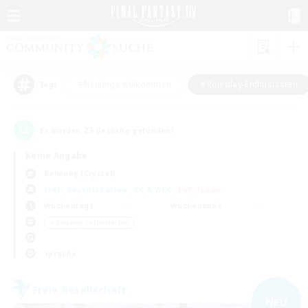
#Neulinge willkommen
#Roleplay-Enthusiasten
Tags
23
Es wurden
Gesuche gefunden!
Keine Angabe
Balmung (Crystal)
Freie Gesellschaften
KK & WKK
PvP-Teams
Wochentags
Wochenende
＃Roleplay-Enthusiasten
Sprache
Freie Gesellschaft
NEU