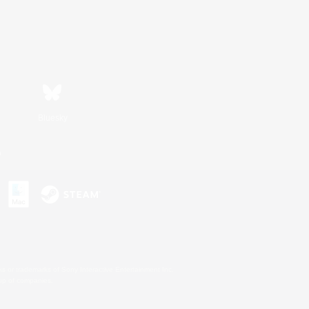
Bluesky
n
s or trademarks of Sony Interactive Entertainment Inc.
up of companies.