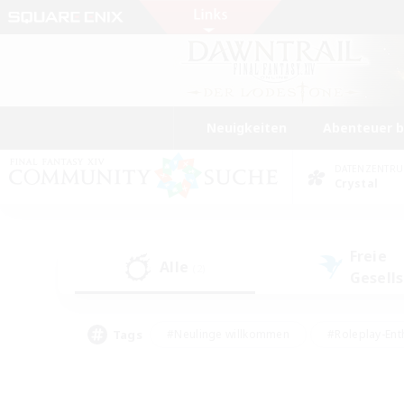
Neuigkeiten
Abenteuer 
DATENZENTR
Crystal
Freie
Alle
(2)
Gesell
Tags
#Neulinge willkommen
#Roleplay-Ent
#Mehrsprachig
#Studentenfreundlich
#Screenshot-Enthusiasten
#Har