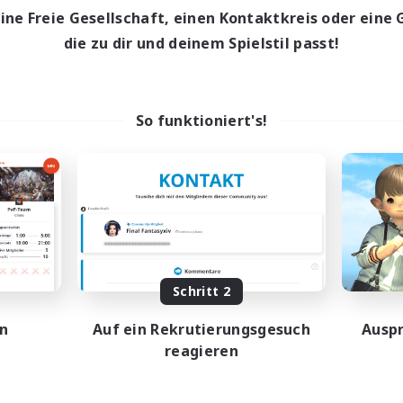
ptaktivität
eine Freie Gesellschaft, einen Kontaktkreis oder eine 
0:00
23:00
entags
die zu dir und deinem Spielstil passt!
0:00
23:00
enende
203
ive Mitglieder
999
sucht
So funktioniert's!
INAL FANTASY★QUIET
C★
-Enthusiasten
dwerker/Sammler
eplay-Enthusiasten
nglos
EN
Schritt 2
Endet am 02.09.2026
en
Auf ein Rekrutierungsgesuch
Auspr
reagieren