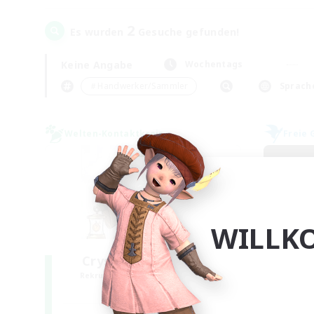
2
Es wurden
Gesuche gefunden!
Keine Angabe
Wochentags
＃Handwerker/Sammler
Sprach
Welten-Kontaktkreis
Freie 
WILLK
Crystal Completion!
Rekrutierung für neue Mitglieder
Rek
Crystal