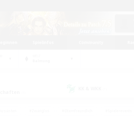
beginnen
Spielinfos
Community
Ra
UM
WELT
Balmung
KK & WKK
(1)
schaften
(1)
husiasten
#Zwanglos
#Elternfreundlich
#Spielerevents
#Unterkunft-Enthusiasten
#Glamour-Enthusiasten
#Schatzkart
dcore
#Hochstufige Inhalte
#Hobbys/Interessen
#Lore-