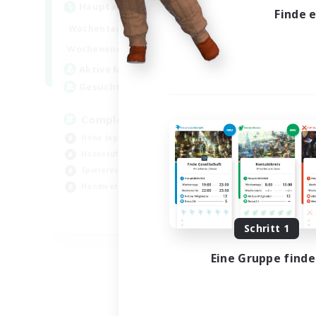
Hauptaktivität
Hau
Finde 
0:00
23:00
Wochentags
Woch
0:00
23:00
Wochenende
Woch
999
Aktive Mitglieder
Akt
999
Gesucht
Ge
Completion
★F
F
Hohe Jagd
PvP
Hochstufige Inhalte
Han
Spielerevents
Rol
Handwerker/Sammler
Zwa
EN
Schritt 1
Endet am 03.09.2026
Eine Gruppe find