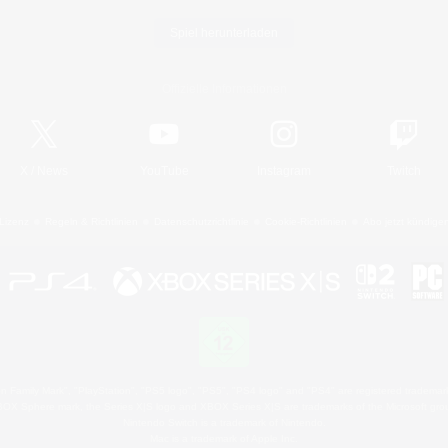
Spiel herunterladen
Offizielle Informationen
X
/
News
YouTube
Instagram
Twitch
Lizenz
Regeln & Richtlinien
Datenschutzrichtlinie
Cookie-Richtlinien
Abo jetzt kündige
 Family Mark", "PlayStation", "PS5 logo", "PS5", "PS4 logo" and "PS4" are registered trademark
XBOX Sphere mark, the Series X|S logo and XBOX Series X|S are trademarks of the Microsoft gro
Nintendo Switch is a trademark of Nintendo.
Mac is a trademark of Apple Inc.