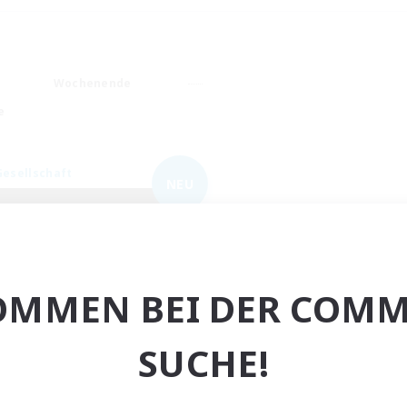
Wochenende
e
Gesellschaft
NEU
OMMEN BEI DER COMM
FINAL FANTASY
SUCHE!
rutierung für neue Mitglieder
Balmung [Crystal]