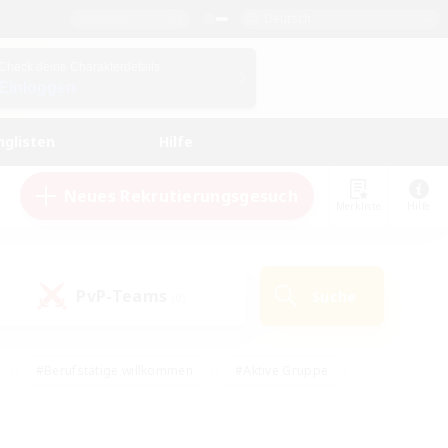
Deutsch
Check deine Charakterdetails
Einloggen
nglisten
Hilfe
Neues Rekrutierungsgesuch
Merkliste
Hilfe
PvP-Teams
Suche
(0)
#Berufstätige willkommen
#Aktive Gruppe
en
#Handwerker/Sammler
#Hohe Jagd
Enthusiasten
#PvP-Enthusiasten