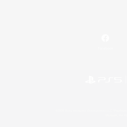
Facebook
©2026 Sony Interactive Entertainment LLC."PlayStation
Microsoft, the 