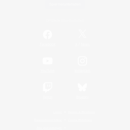
Spiel herunterladen
Offizielle Informationen
/
Facebook
X
News
YouTube
Instagram
Twitch
Bluesky
Lizenz
Regeln & Richtlinien
Datenschutzrichtlinie
Cookie-Richtlinien
Abo jetzt kündigen