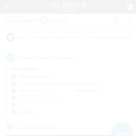
#Glamour-Enthusiasten
#Neulinge willkommen
Tags
2
Es wurden
Gesuche gefunden!
Keine Angabe
Balmung (Crystal)
Freie Gesellschaften
KK & WKK
PvP-Teams
Wochentags
Wochenende
＃Handwerker/Sammler
Sprache
Freie Gesellschaft
NEU