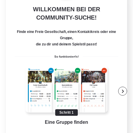
WILLKOMMEN BEI DER
Crystal Completion!
COMMUNITY-SUCHE!
Rekrutierung für neue Mitglieder
Crystal
Finde eine Freie Gesellschaft, einen Kontaktkreis oder eine
999
Gesucht
Gruppe,
die zu dir und deinem Spielstil passt!
Completion
So funktioniert's!
Hohe Jagd
Hochstufige Inhalte
Spielerevents
Handwerker/Sammler
EN
Schritt 1
Details ansehen
Eine Gruppe finden
Auf 
Endet am 03.09.2026