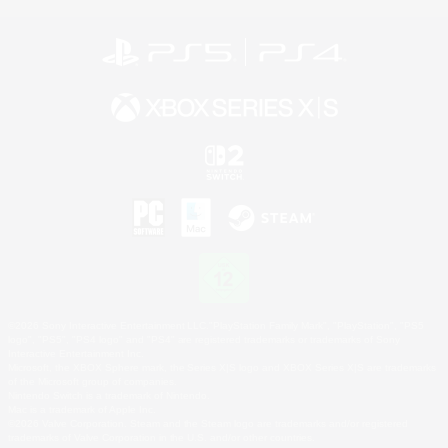
©2026 Sony Interactive Entertainment LLC."PlayStation Family Mark", "PlayStation", "PS5
logo", "PS5", "PS4 logo" and "PS4" are registered trademarks or trademarks of Sony
Interactive Entertainment Inc.
Microsoft, the XBOX Sphere mark, the Series X|S logo and XBOX Series X|S are trademarks
of the Microsoft group of companies.
Nintendo Switch is a trademark of Nintendo.
Mac is a trademark of Apple Inc.
©2026 Valve Corporation. Steam and the Steam logo are trademarks and/or registered
trademarks of Valve Corporation in the U.S. and/or other countries.