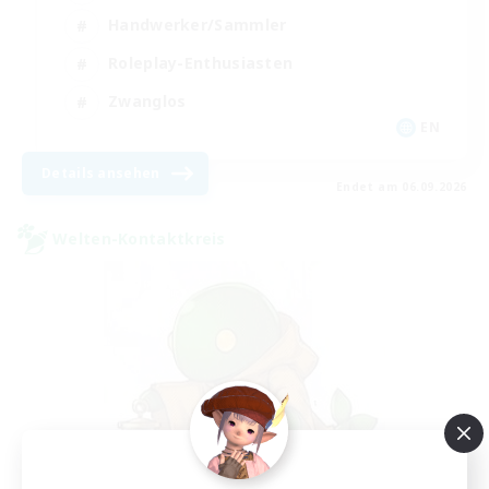
Handwerker/Sammler
Roleplay-Enthusiasten
Zwanglos
EN
Details ansehen
Endet am 06.09.2026
Welten-Kontaktkreis