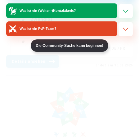
Neulinge willkommen
Was ist ein (Welten-)Kontaktkreis?
Zwanglos
Was ist ein PvP-Team?
Glamour-Enthusiasten
Screenshot-Enthusiasten
Die Community-Suche kann beginnen!
JA / EN / DE / FR
Details ansehen
Endet am 10.08.2026