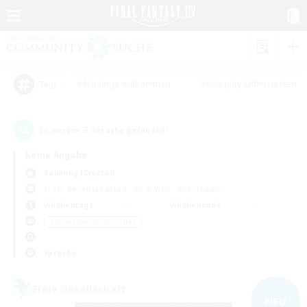
#Neulinge willkommen
#Roleplay-Enthusiasten
Tags
3
Es wurden
Gesuche gefunden!
Keine Angabe
Balmung (Crystal)
Freie Gesellschaften
KK & WKK
PvP-Teams
Wochentags
Wochenende
＃Screenshot-Enthusiasten
Sprache
Freie Gesellschaft
NEU