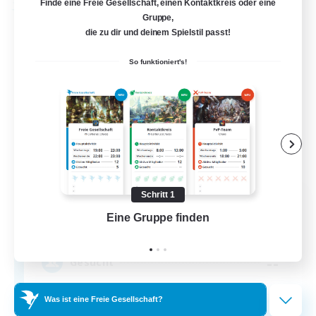
Finde eine Freie Gesellschaft, einen Kontaktkreis oder eine
Freie Gesellschaft
Gruppe,
die zu dir und deinem Spielstil passt!
So funktioniert's!
Schritt 1
Wandering Knights
Eine Gruppe finden
Auf 
Rekrutierung für neue Mitglieder
Balmung [Crystal]
--
Gesucht
Was ist eine Freie Gesellschaft?