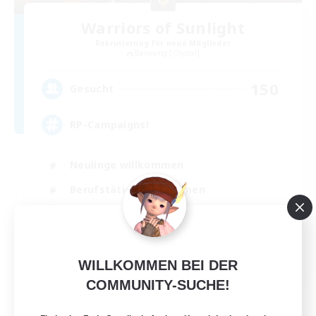
Warriors of Sunlight
Rekrutierung für neue Mitglieder
Balmung [Crystal]
150
Gesucht
RP-Campaigns!
Neulinge willkommen
Berufstätige willkommen
Screenshot-Enthusiasten
Roleplay-Enthusiasten
EN
WILLKOMMEN BEI DER
COMMUNITY-SUCHE!
Details ansehen
Endet am 03.09.2026