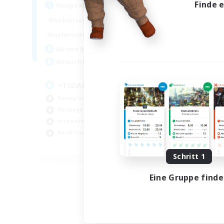
Finde 
Hauptaktivität
Hau
16:00
24:00
Wochentags
Woch
9:00
24:00
Wochenende
Woch
10
Aktive Mitglieder
Akt
50
Gesucht
Ge
<TIDAL>
Ku
Zwanglos
Zwa
Neulinge willkommen
Akt
Screenshot-Enthusiasten
Neu
Berufstätige willkommen
Scr
EN
Schritt 1
Endet am 24.08.2026
Eine Gruppe find