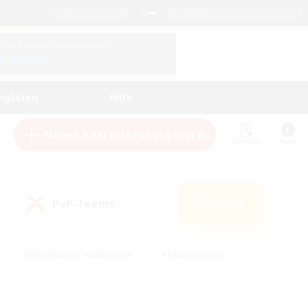
Deutsch
Check deine Charakterdetails
Einloggen
nglisten
Hilfe
Neues Rekrutierungsgesuch
Merkliste
Hilfe
PvP-Teams
Suche
(0)
#Berufstätige willkommen
#Aktive Gruppe
#Hobbys/Interessen
#Studentenfreundlich
#PvP-Enthusiasten
#Hardcore