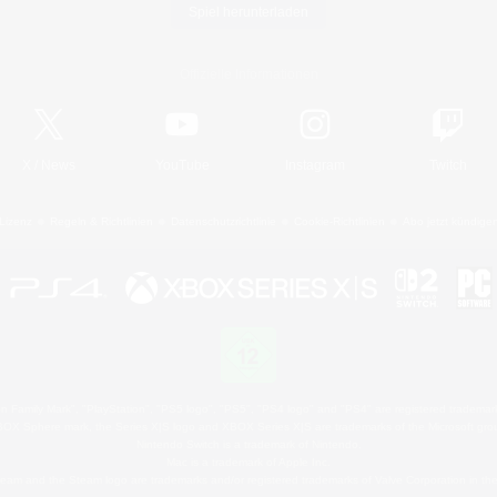
Spiel herunterladen
Offizielle Informationen
X
/
News
YouTube
Instagram
Twitch
Lizenz
Regeln & Richtlinien
Datenschutzrichtlinie
Cookie-Richtlinien
Abo jetzt kündige
 Family Mark", "PlayStation", "PS5 logo", "PS5", "PS4 logo" and "PS4" are registered trademark
XBOX Sphere mark, the Series X|S logo and XBOX Series X|S are trademarks of the Microsoft gro
Nintendo Switch is a trademark of Nintendo.
Mac is a trademark of Apple Inc.
eam and the Steam logo are trademarks and/or registered trademarks of Valve Corporation in the 