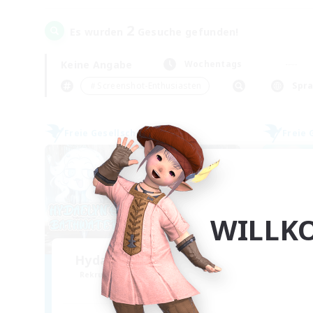
2
Es wurden
Gesuche gefunden!
Keine Angabe
Wochentags
＃Screenshot-Enthusiasten
Spr
Freie Gesellschaft
Freie 
WILLK
Hydaelyn's Bathwater
Rekrutierung für neue Mitglieder
Rek
Zalera [Crystal]