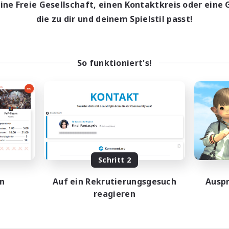
eine Freie Gesellschaft, einen Kontaktkreis oder eine 
ptaktivität
die zu dir und deinem Spielstil passt!
1:00
24:00
entags
1:00
24:00
enende
360
ive Mitglieder
150
So funktioniert's!
sucht
po!
nglos
ive Gruppe
linge willkommen
eenshot-Enthusiasten
EN
Schritt 2
Endet am 12.08.2026
en
Auf ein Rekrutierungsgesuch
Auspr
reagieren