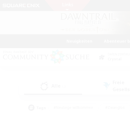
Neuigkeiten
Abenteuer 
DATENZENTR
Crystal
Freie
Alle
(2)
Gesell
Tags
#Neulinge willkommen
#Zwanglos
#Mehrsprachig
#Hochstufige Inhalte
#Glamour-Enthusiasten
#Handwer