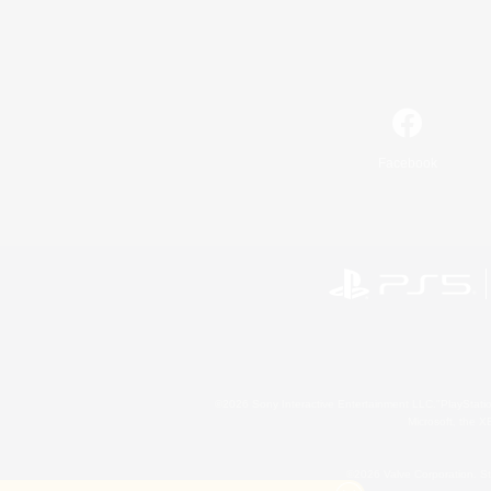
Facebook
©2026 Sony Interactive Entertainment LLC."PlayStation
Microsoft, the 
©2026 Valve Corporation. St