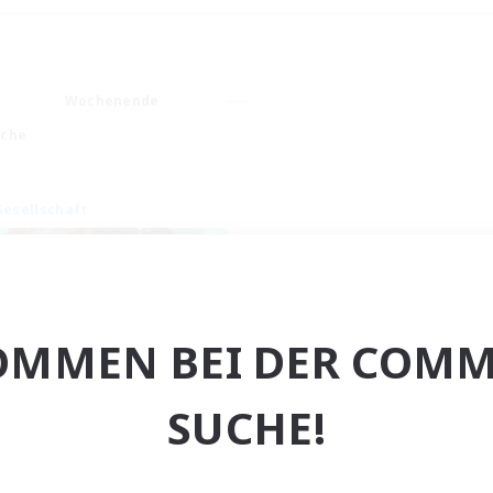
Wochenende
ache
Gesellschaft
OMMEN BEI DER COMM
Kupo Life!
SUCHE!
rutierung für neue Mitglieder
Zalera [Crystal]