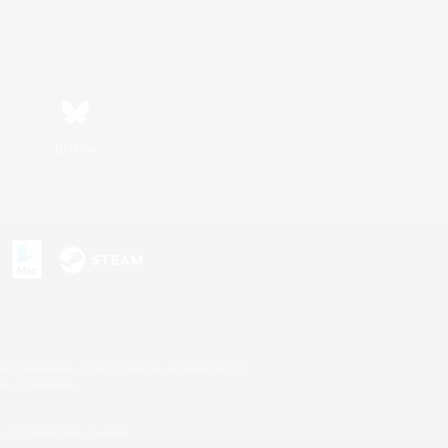
Bluesky
n
s or trademarks of Sony Interactive Entertainment Inc.
up of companies.
U.S. and/or other countries.