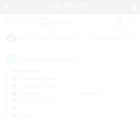
#Neulinge willkommen
#Roleplay-Enthusiasten
Tags
0
Es wurden
Gesuche gefunden!
Keine Angabe
Cuchulainn (Dynamis)
Freie Gesellschaften
Wochentags
Wochenende
＃PvP-Enthusiasten
Sprache