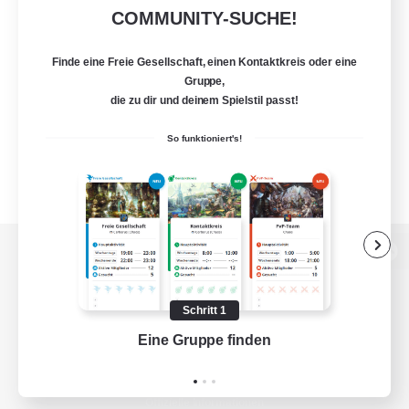
COMMUNITY-SUCHE!
Finde eine Freie Gesellschaft, einen Kontaktkreis oder eine
Gruppe,
die zu dir und deinem Spielstil passt!
So funktioniert's!
Zur PC-Seite
Schritt 1
Eine Gruppe finden
Auf 
Spiel herunterladen
Offizielle Informationen