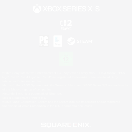
©2026 Sony Interactive Entertainment LLC."PlayStation Family Mark", "PlayStation", "PS5
logo", "PS5", "PS4 logo" and "PS4" are registered trademarks or trademarks of Sony
Interactive Entertainment Inc.
Microsoft, the XBOX Sphere mark, the Series X|S logo and XBOX Series X|S are trademarks
of the Microsoft group of companies.
Nintendo Switch is a trademark of Nintendo.
Mac is a trademark of Apple Inc.
©2026 Valve Corporation. Steam and the Steam logo are trademarks and/or registered
trademarks of Valve Corporation in the U.S. and/or other countries.