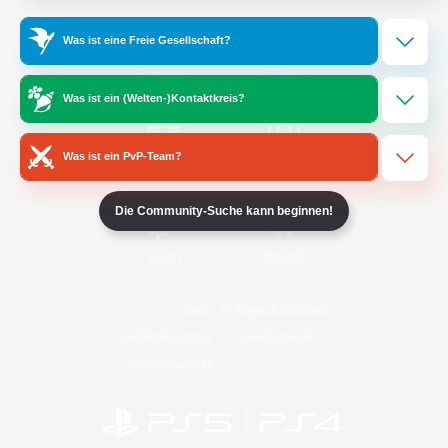
Was ist eine Freie Gesellschaft?
/
Facebook
X
News
Was ist ein (Welten-)Kontaktkreis?
Was ist ein PvP-Team?
YouTube
Instagram
Die Community-Suche kann beginnen!
Twitch
Bluesky
Lizenz
Regeln & Richtlinien
Datenschutzrichtlinie
Cookie-Richtlinien
Abo jetzt kündigen