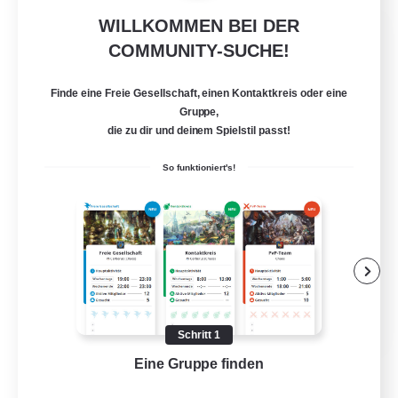
WILLKOMMEN BEI DER
Fireborn
COMMUNITY-SUCHE!
Rekrutierung für neue Mitglieder
Cuchulainn [Dynamis]
Finde eine Freie Gesellschaft, einen Kontaktkreis oder eine
50
Gesucht
Gruppe,
die zu dir und deinem Spielstil passt!
So funktioniert's!
Aktive Gruppe
Unterkunft-Enthusiasten
Glamour-Enthusiasten
Spielerevents
EN
Schritt 1
Details ansehen
Eine Gruppe finden
Auf 
Endet am 31.08.2026