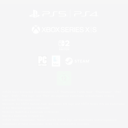
©2026 Sony Interactive Entertainment LLC."PlayStation Family Mark", "PlayStation", "PS5
logo", "PS5", "PS4 logo" and "PS4" are registered trademarks or trademarks of Sony
Interactive Entertainment Inc.
Microsoft, the XBOX Sphere mark, the Series X|S logo and XBOX Series X|S are trademarks
of the Microsoft group of companies.
Nintendo Switch is a trademark of Nintendo.
Mac is a trademark of Apple Inc.
©2026 Valve Corporation. Steam and the Steam logo are trademarks and/or registered
trademarks of Valve Corporation in the U.S. and/or other countries.