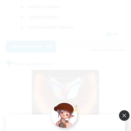
Aktive Gruppe
Spielerevents
Hochstufige Inhalte
EN
Details ansehen
Endet am 06.09.2026
Freie Gesellschaft