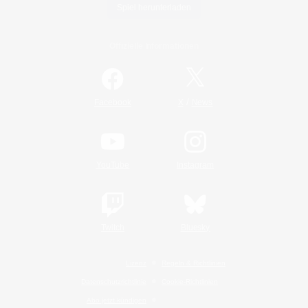
Spiel herunterladen
Offizielle Informationen
/
Facebook
X
News
YouTube
Instagram
Twitch
Bluesky
Lizenz
Regeln & Richtlinien
Datenschutzrichtlinie
Cookie-Richtlinien
Abo jetzt kündigen