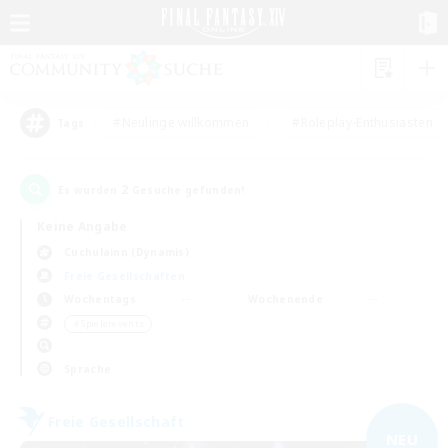
#Neulinge willkommen
#Roleplay-Enthusiasten
Tags
2
Es wurden
Gesuche gefunden!
Keine Angabe
Cuchulainn (Dynamis)
Freie Gesellschaften
Wochentags
Wochenende
＃Spielerevents
Sprache
Freie Gesellschaft
NEU