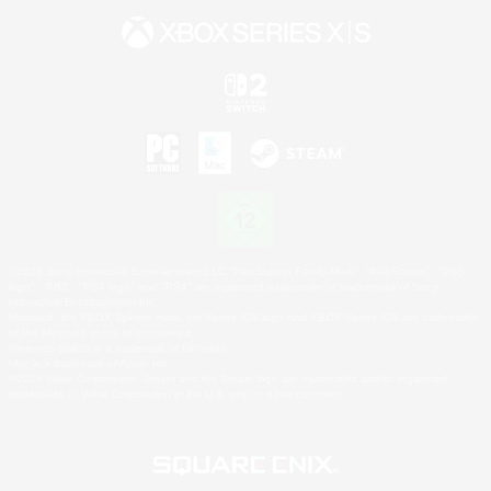
©2026 Sony Interactive Entertainment LLC."PlayStation Family Mark", "PlayStation", "PS5
logo", "PS5", "PS4 logo" and "PS4" are registered trademarks or trademarks of Sony
Interactive Entertainment Inc.
Microsoft, the XBOX Sphere mark, the Series X|S logo and XBOX Series X|S are trademarks
of the Microsoft group of companies.
Nintendo Switch is a trademark of Nintendo.
Mac is a trademark of Apple Inc.
©2026 Valve Corporation. Steam and the Steam logo are trademarks and/or registered
trademarks of Valve Corporation in the U.S. and/or other countries.