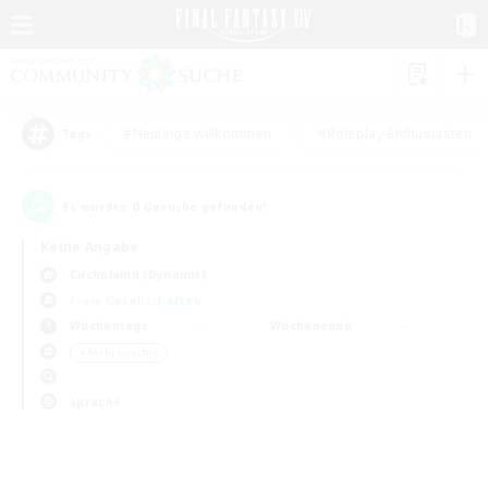
#Neulinge willkommen
#Roleplay-Enthusiasten
Tags
0
Es wurden
Gesuche gefunden!
Keine Angabe
Cuchulainn (Dynamis)
Freie Gesellschaften
Wochentags
Wochenende
＃Mehrsprachig
Sprache