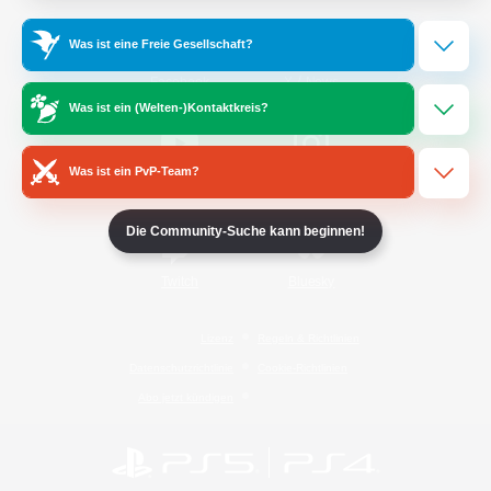
Was ist eine Freie Gesellschaft?
/
Facebook
X
News
Was ist ein (Welten-)Kontaktkreis?
Was ist ein PvP-Team?
YouTube
Instagram
Die Community-Suche kann beginnen!
Twitch
Bluesky
Lizenz
Regeln & Richtlinien
Datenschutzrichtlinie
Cookie-Richtlinien
Abo jetzt kündigen