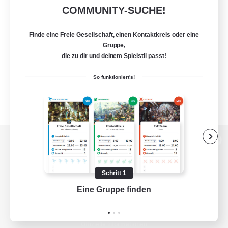
COMMUNITY-SUCHE!
Finde eine Freie Gesellschaft, einen Kontaktkreis oder eine
Gruppe,
die zu dir und deinem Spielstil passt!
So funktioniert's!
Zur PC-Seite
Schritt 1
Eine Gruppe finden
Auf 
Spiel herunterladen
Offizielle Informationen